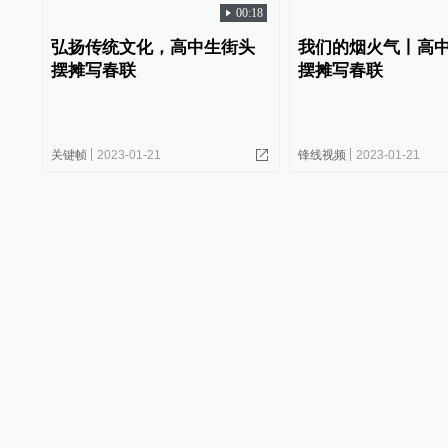
00:18
弘扬传统文化，高中生街头
我们的烟火气丨高
摆摊写春联
摆摊写春联
关键帧
2023-01-21
锋线视频
2023-01-21