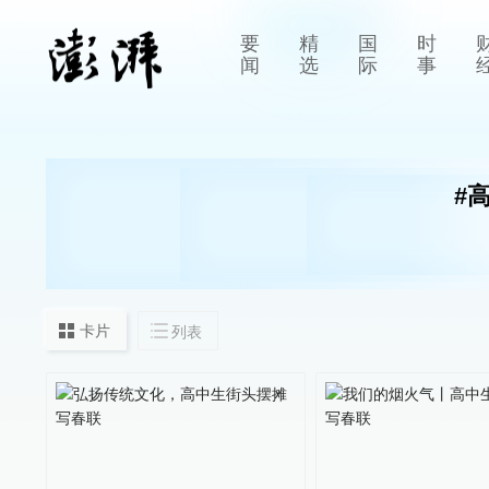
要
精
国
时
闻
选
际
事
#
卡片
列表