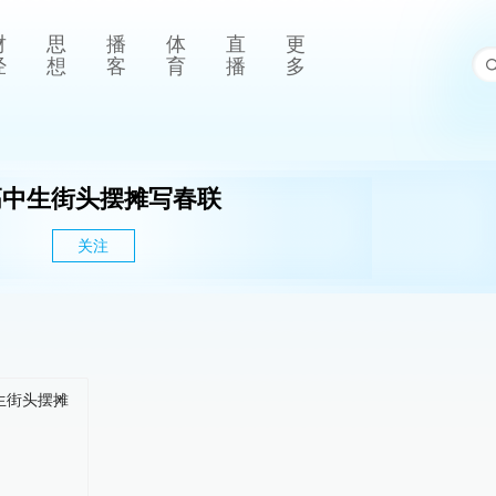
财
思
播
体
直
更
经
想
客
育
播
多
高中生街头摆摊写春联
关注