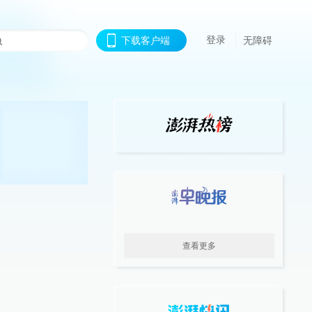
登录
下载客户端
无障碍
查看更多