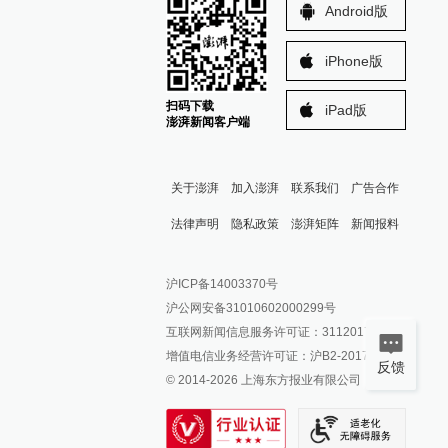
Android版
iPhone版
扫码下载
iPad版
澎湃新闻客户端
关于澎湃
加入澎湃
联系我们
广告合作
法律声明
隐私政策
澎湃矩阵
新闻报料
报料热线: 021-962866
澎湃新闻微博
沪ICP备14003370号
报料邮箱: news@thepaper.cn
澎湃新闻公众号
沪公网安备31010602000299号
澎湃新闻抖音号
互联网新闻信息服务许可证：31120170006
派生万物开放平台
增值电信业务经营许可证：沪B2-2017116
反馈
© 2014-
2026
上海东方报业有限公司
IP SHANGHAI
SIXTH TONE