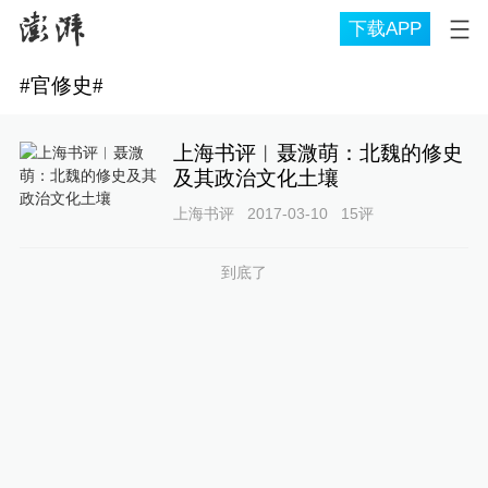
下载APP
#
官修史
#
上海书评︱聂溦萌：北魏的修史
及其政治文化土壤
上海书评
2017-03-10
15
评
到底了