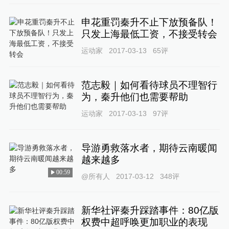
申花重罚秦升不止下放预备队！
只发上海最低工资，不接受转会
运动家
2017-03-13
65
评
范志毅｜如何看待球员不理智行
为，秦升他们也需要帮助
运动家
2017-03-13
97
评
导游勇救落水者，期待云南暖闻
越来越多
00:59
@所有人
2017-03-12
348
评
新华社评秦升踩踏事件：80亿版
权费中超呼唤更加职业的表现