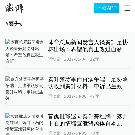
下载APP
#
秦升
#
体育总局新闻发言人谈秦升足协
杯出场：希望他真正改过自新
运动家
2017-05-04
12
评
秦升禁赛事件再演争端：足协承
认收到秦升材料，申诉已生效
运动家
2017-04-06
47
评
官媒批球迷向秦升亮红牌：落井
下石的情绪宣泄背离体育本质
运动家
2017-04-05
78
评