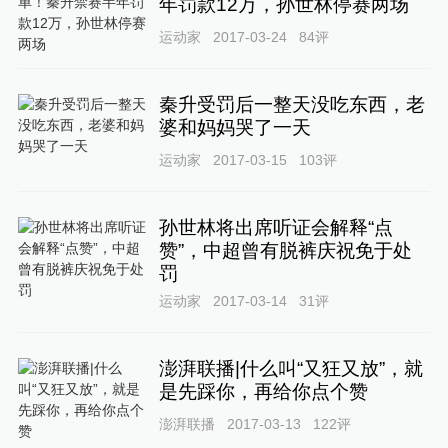
年罚款12万，孙世林停赛两场
运动家
2017-03-24
84
评
秦升受罚后一整天没吃东西，老
婆和妈妈哭了一天
运动家
2017-03-15
103
评
孙世林将出席听证会解释“点
赞”，中超曾有脱裤庆祝免于处
罚
运动家
2017-03-14
31
评
澎湃联播|什么叫“又狂又放”，就
是先踩你，再给你点个赞
澎湃联播
2017-03-13
122
评