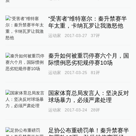
“受害者”维特塞尔：秦升禁赛半
年太重，卡纳瓦罗让我激怒他
运动家
2017-03-27
37
评
秦升如何被重罚停赛六个月，国
际惯例恶劣犯规停赛10场
运动家
2017-03-25
81
评
国家体育总局发言人：坚决反对
球场暴力，必须严肃处理
运动家
2017-03-24
28
评
足协公布重磅罚单！秦升禁赛半