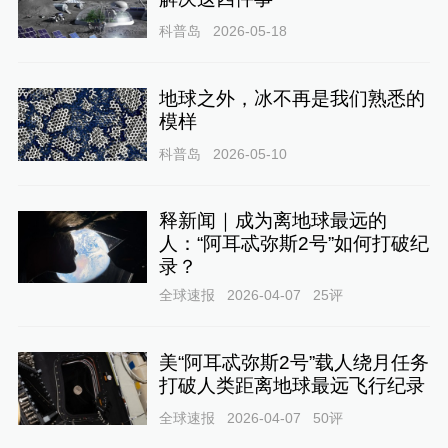
科普岛
2026-05-18
地球之外，冰不再是我们熟悉的
模样
科普岛
2026-05-10
释新闻｜成为离地球最远的
人：“阿耳忒弥斯2号”如何打破纪
录？
全球速报
2026-04-07
25
评
美“阿耳忒弥斯2号”载人绕月任务
打破人类距离地球最远飞行纪录
全球速报
2026-04-07
50
评