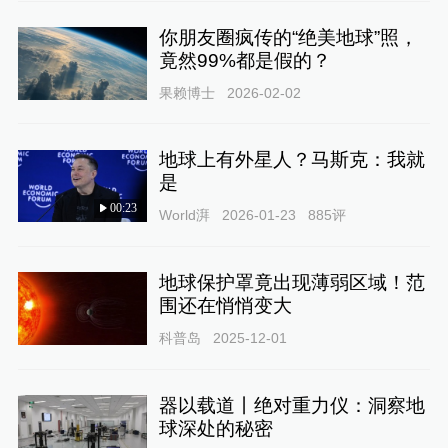
你朋友圈疯传的“绝美地球”照，
竟然99%都是假的？
果赖博士
2026-02-02
地球上有外星人？马斯克：我就
是
00:23
World湃
2026-01-23
885
评
地球保护罩竟出现薄弱区域！范
围还在悄悄变大
科普岛
2025-12-01
器以载道丨绝对重力仪：洞察地
球深处的秘密