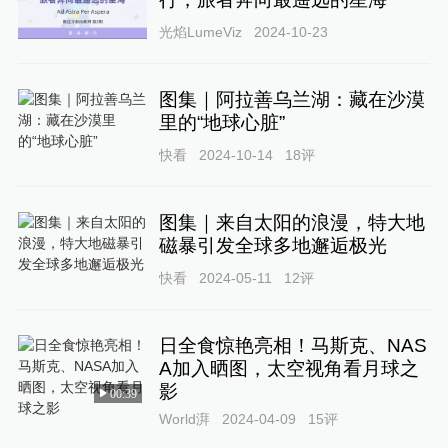
光焰LumeViz
2024-10-23
图集｜阿拉善乌兰湖：藏在沙漠
里的“地球心脏”
快看
2024-10-14
18
评
图集｜来自太阳的浪漫，特大地
磁暴引发全球多地邂逅极光
快看
2024-05-11
12
评
日全食惊艳亮相！马斯克、NAS
A加入晒图，太空视角看月球之
影
00:39
World湃
2024-04-09
15
评