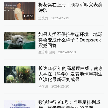
梅花奖在上海｜濮存昕即兴表演
诗歌
01:50
追光灯
2025-05-19
如果人类不保护生态环境，地球
将会变成什么样子？Deepseek
震撼回答
生态中国网
2025-02-13
长达15亿年的高精度曲线，南京
大学在《科学》发表地球早期生
命演化最新研究成果
科学湃
2024-12-20
数说旅行者1号：当星星排列成
行，旅者奔向最遥远的星海