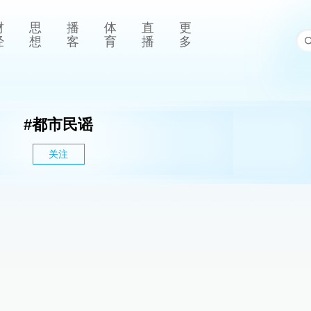
财
思
播
体
直
更
经
想
客
育
播
多
#
都市民谣
关注