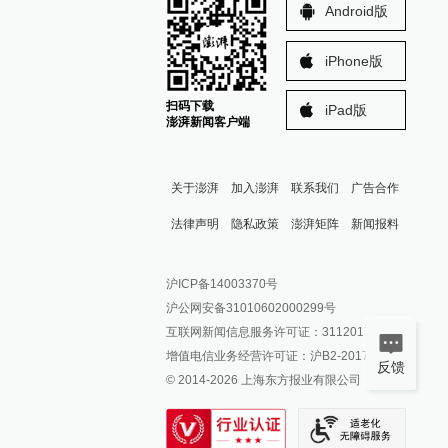
Android版
iPhone版
扫码下载
iPad版
澎湃新闻客户端
关于澎湃
加入澎湃
联系我们
广告合作
法律声明
隐私政策
澎湃矩阵
新闻报料
报料热线: 021-962866
澎湃新闻微博
沪ICP备14003370号
报料邮箱: news@thepaper.cn
澎湃新闻公众号
沪公网安备31010602000299号
澎湃新闻抖音号
互联网新闻信息服务许可证：31120170006
派生万物开放平台
增值电信业务经营许可证：沪B2-2017116
反馈
© 2014-
2026
上海东方报业有限公司
IP SHANGHAI
SIXTH TONE