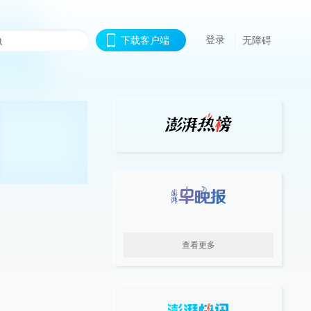
登录
下载客户端
无障碍
查看更多