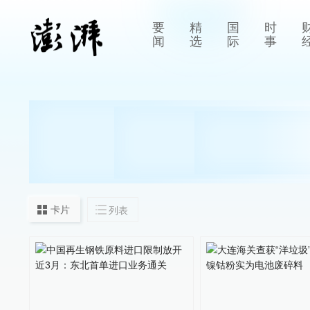
要
精
国
时
闻
选
际
事
卡片
列表