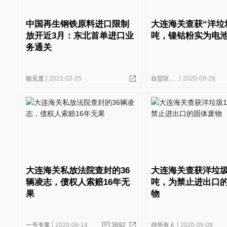
中国再生钢铁原料进口限制
大连海关查获“洋垃圾”
放开近3月：东北首单进口业
吨，镍钴粉实为电
务通关
能见度
2021-03-25
自贸区连线
2020-09-28
大连海关私放法院查封的36
大连海关查获洋垃圾1
辆凌志，债权人索赔16年无
吨，为禁止进出口
果
物
一号专案
2020-09-14
3692
@所有人
2020-09-09