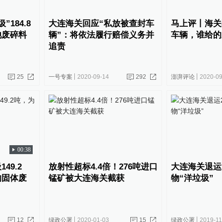
184.8
大连海关回应“私放被查封车
马上评丨海关
池废碎料
辆”：将依法履行赔偿义务并
车辆，谁给的
追责
25
一号专案
2020-09-14
292
澎湃评论
2020-09
00:38
49.2
放射性超标4.4倍！276吨进口
大连海关退运2
的固体废
锰矿被大连海关截获
物“洋垃圾”
12
绿政公署
2020-01-03
15
绿政公署
2019-11