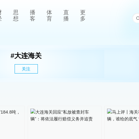
财
思
播
体
直
更
经
想
客
育
播
多
#
大连海关
关注