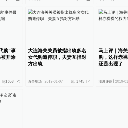
代购”事
大连海关关员被指出轨多名
马上评｜海关
津被开除
女代购遭停职，夫妻互指对
购，这样赤裸
方出轨
还是出现了
653
直击现场
2019-01-07
1745
澎湃评论
2019-01