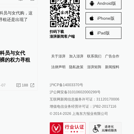
Android版
iPhone版
扫码下载
iPad版
澎湃新闻客户端
科员与女代
关于澎湃
加入澎湃
联系我们
广告合作
裸的权力寻租
法律声明
隐私政策
澎湃矩阵
新闻报料
报料热线: 021-962866
澎湃新闻微博
沪ICP备14003370号
-07
188
报料邮箱: news@thepaper.cn
澎湃新闻公众号
沪公网安备31010602000299号
澎湃新闻抖音号
互联网新闻信息服务许可证：31120170006
派生万物开放平台
增值电信业务经营许可证：沪B2-2017116
© 2014-
2026
上海东方报业有限公司
IP SHANGHAI
SIXTH TONE