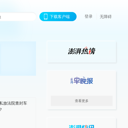
登录
下载客户端
无障碍
查看更多