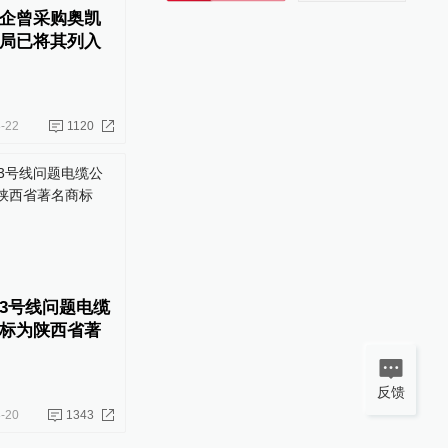
企曾采购奥凯
局已将其列入
-22
1120
3号线问题电缆
标为陕西省著
反馈
-20
1343