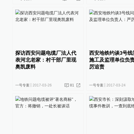
探访西安问题电缆厂法人代
西安地铁约谈3号线
表河北老家：村干部厂里现
施工及监理单位负
奥凯废料
厉追责
一号专案
2017-03-26
81
一号专案
2017-03-24