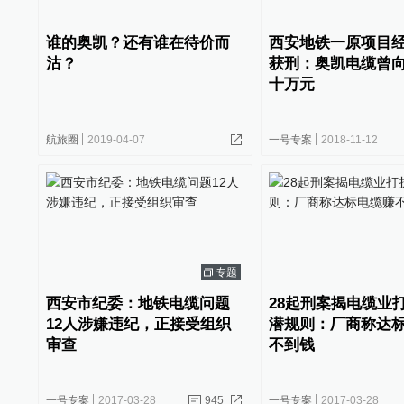
谁的奥凯？还有谁在待价而
西安地铁一原项目
沽？
获刑：奥凯电缆曾
十万元
航旅圈
2019-04-07
一号专案
2018-11-12
专题
西安市纪委：地铁电缆问题
28起刑案揭电缆业
12人涉嫌违纪，正接受组织
潜规则：厂商称达
审查
不到钱
一号专案
2017-03-28
945
一号专案
2017-03-28