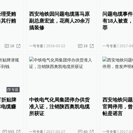
经理受贿
西安地铁因问题电缆落马原
问题电缆事件
向其行贿
副总唐宏波，花商人20余万
有18人被查，
搞装修
罪
18
一号专案
2018-03-22
18
一号专案
2017-04
专题
打折贴牌
中铁电气化局集团停办供货
西安地铁问题
标电缆赚
准入证，注销陕西奥凯电缆
官网停用，曾
所获证
帖是谣言
555
一号专案
2017-03-27
40
一号专案
2017-03