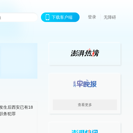
登录
下载客户端
无障碍
查看更多