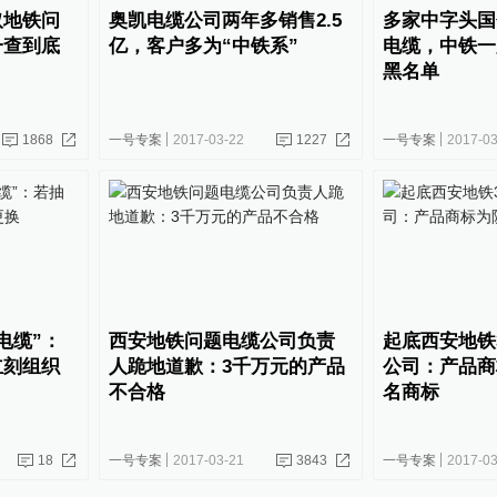
取地铁问
奥凯电缆公司两年多销售2.5
多家中字头国
一查到底
亿，客户多为“中铁系”
电缆，中铁一
黑名单
1868
一号专案
2017-03-22
1227
一号专案
2017-03
电缆”：
西安地铁问题电缆公司负责
起底西安地铁
立刻组织
人跪地道歉：3千万元的产品
公司：产品商
不合格
名商标
18
一号专案
2017-03-21
3843
一号专案
2017-03