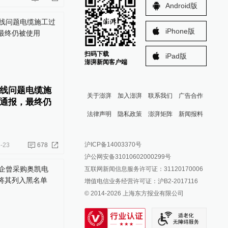
Android版
iPhone版
扫码下载
iPad版
澎湃新闻客户端
线问题电缆施
关于澎湃
加入澎湃
联系我们
广告合作
通报，最终仍
法律声明
隐私政策
澎湃矩阵
新闻报料
报料热线: 021-962866
澎湃新闻微博
沪ICP备14003370号
-23
678
报料邮箱: news@thepaper.cn
澎湃新闻公众号
沪公网安备31010602000299号
澎湃新闻抖音号
互联网新闻信息服务许可证：31120170006
派生万物开放平台
增值电信业务经营许可证：沪B2-2017116
© 2014-
2026
上海东方报业有限公司
IP SHANGHAI
SIXTH TONE