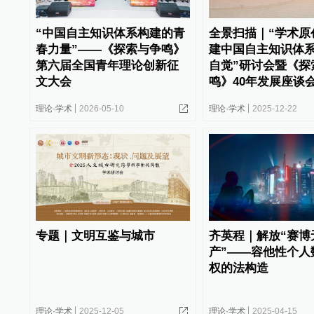
“中国自主知识体系构建的青
全景扫描｜“学术原
春力量”——《探索与争鸣》
建中国自主知识体
第六届全国青年理论创新征
自觉”研讨会暨《探
文大会
鸣》40年发展座谈
理论·学术
2026-05-10
理论·学术
2025-12-22
专题｜文明互鉴与城市
齐英程｜解放“赛博
产”——容他性个人
权的法构造
理论·学术
2025-12-05
理论·学术
2025-04-15