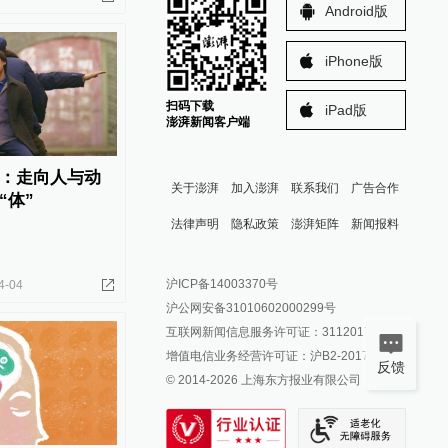
Android版
iPhone版
扫码下载
iPad版
澎湃新闻客户端
：走向人与动
关于澎湃
加入澎湃
联系我们
广告合作
“体”
法律声明
隐私政策
澎湃矩阵
新闻报料
报料热线: 021-962866
澎湃新闻微博
沪ICP备14003370号
4-04
报料邮箱: news@thepaper.cn
澎湃新闻公众号
沪公网安备31010602000299号
澎湃新闻抖音号
互联网新闻信息服务许可证：31120170006
派生万物开放平台
增值电信业务经营许可证：沪B2-2017116
反馈
© 2014-
2026
上海东方报业有限公司
IP SHANGHAI
SIXTH TONE