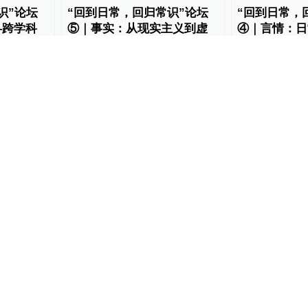
识”论坛
“回到日常，回归常识”论坛
“回到日常，
—跨学科
⑤｜事实：从现实主义到虚
④｜言情：日
域与城乡
拟现实
中国人的情感
理论·学术
2025-03-28
理论·学术
2025-0
识”论坛
邓剑｜自走棋批判——全景
“回到日常，
代日常生
敞视主义、内面世界以及加
①｜讲理：日
速逻辑的
与理性
理论·学术
2025-03-25
理论·学术
2025-0