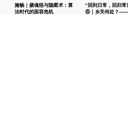
施畅｜摄魂怪与隐匿术：算
“回到日常，回归常
法时代的面容危机
⑥｜乡关何处？—
视野下的空间、地
理论·学术
2025-04-02
理论·学术
2025-03-29
“回到日常，回归常识”论坛
“回到日常，回归常
③｜味道：日常生活与中国
②｜意义：数字时
人的生命哲学
活的意义感
理论·学术
2025-03-26
理论·学术
2025-03-25