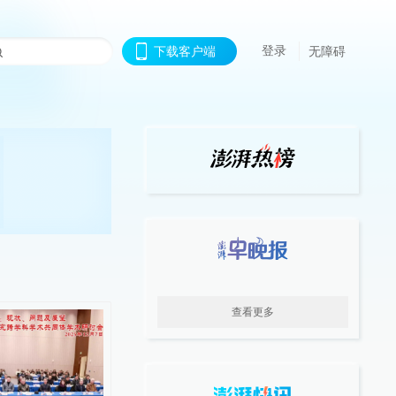
登录
下载客户端
无障碍
查看更多