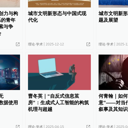
创力与构
城市文明新形态与中国式现
城市文明新形
系的青年
代化
题及展望
索与争
会
理论·学术
2025-12-12
理论·学术
2025-1
无
曹冬英｜“自反式信息茧
何青翰｜如何
数据使用
房”：生成式人工智能的构筑
意”——对当
机理与超越
叙事及其知识
理论·学术
2025-04-15
理论·学术
2025-0