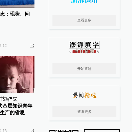
态：现状、问
查看更多
2-12
开始答题
书写“失
代基层知识青年
查看更多
生产的省思
4-13