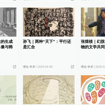
怠的生成
孙飞｜两种“天下”：平行还
张煜棪｜幻肢
—兼与韩
是汇合
物的文学共同
理论·学术
2025-04-08
理论·学术
2025-0