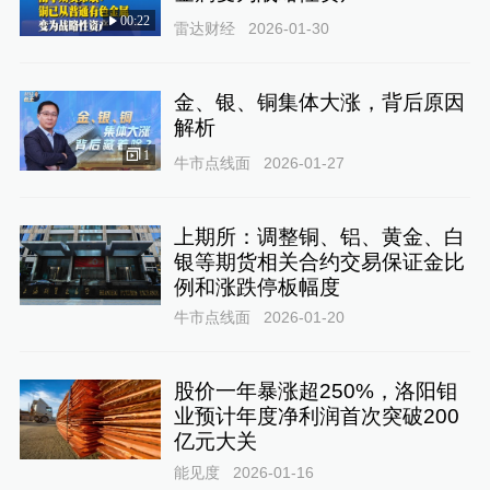
00:22
雷达财经
2026-01-30
金、银、铜集体大涨，背后原因
解析
1
牛市点线面
2026-01-27
上期所：调整铜、铝、黄金、白
银等期货相关合约交易保证金比
例和涨跌停板幅度
牛市点线面
2026-01-20
股价一年暴涨超250%，洛阳钼
业预计年度净利润首次突破200
亿元大关
能见度
2026-01-16