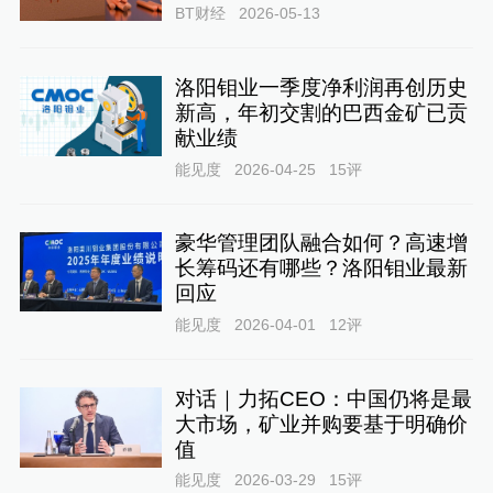
BT财经
2026-05-13
洛阳钼业一季度净利润再创历史
新高，年初交割的巴西金矿已贡
献业绩
能见度
2026-04-25
15
评
豪华管理团队融合如何？高速增
长筹码还有哪些？洛阳钼业最新
回应
能见度
2026-04-01
12
评
对话｜力拓CEO：中国仍将是最
大市场，矿业并购要基于明确价
值
能见度
2026-03-29
15
评