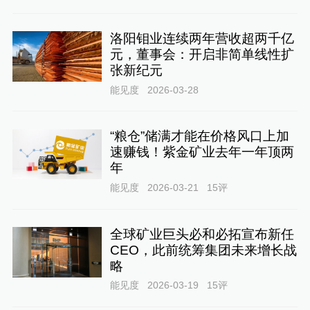
洛阳钼业连续两年营收超两千亿
元，董事会：开启非简单线性扩
张新纪元
能见度
2026-03-28
“粮仓”储满才能在价格风口上加
速赚钱！紫金矿业去年一年顶两
年
能见度
2026-03-21
15
评
全球矿业巨头必和必拓宣布新任
CEO，此前统筹集团未来增长战
略
能见度
2026-03-19
15
评