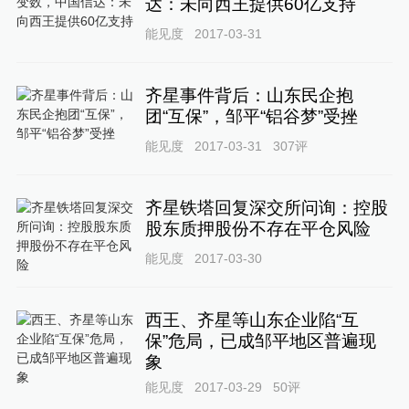
达：未向西王提供60亿支持
能见度
2017-03-31
齐星事件背后：山东民企抱
团“互保”，邹平“铝谷梦”受挫
能见度
2017-03-31
307
评
齐星铁塔回复深交所问询：控股
股东质押股份不存在平仓风险
能见度
2017-03-30
西王、齐星等山东企业陷“互
保”危局，已成邹平地区普遍现
象
能见度
2017-03-29
50
评