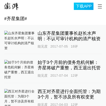
下载APP
#
齐星集团
#
山东齐星集团董事长赵长水声
明：不认可审计机构的清产核资
能见度
2017-07-05
18
评
始于3个月前的债务危机何解：
齐星将破产重整，西王退出托管
能见度
2017-07-04
12
评
西王对齐星进行全面托管：为期
3个月，暂不涉及所有权变更
能见度
2017-04-03
12
评