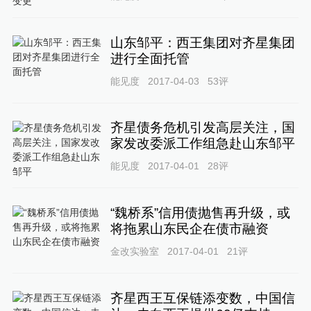
山东邹平：西王集团对齐星集团
进行全面托管
能见度
2017-04-03
53
评
齐星债务危机引发高层关注，国
家发改委派工作组急赴山东邹平
能见度
2017-04-01
28
评
“魏桥系”信用债抛售再升级，或
将拖累山东民企在债市融资
金改实验室
2017-04-01
21
评
齐星西王互保链添变数，中国信