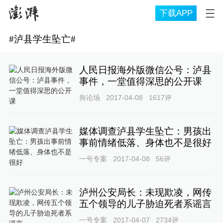
下载APP
#
泸县学生坠亡
#
人民日报海外版微信公号：泸县
事件，一堂值得深思的公开课
舆论场
2017-04-08
1617
评
媒体调查泸县学生坠亡：男孩出
事前情绪低落、身体也不是很好
一号专案
2017-04-08
56
评
泸州公安局长：未现欺凌，网传
五个领导的儿子胁迫死者系谣言
一号专案
2017-04-07
2734
评