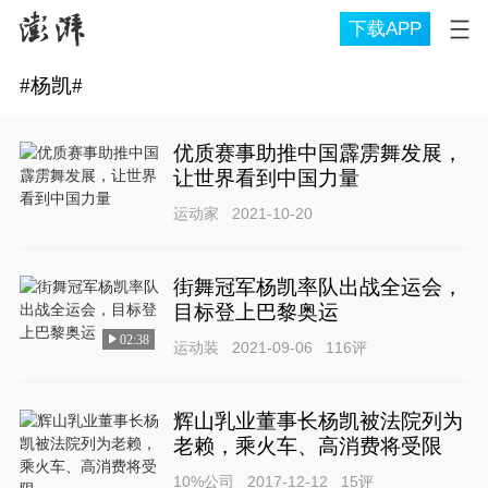
下载APP
#
杨凯
#
优质赛事助推中国霹雳舞发展，
让世界看到中国力量
运动家
2021-10-20
街舞冠军杨凯率队出战全运会，
目标登上巴黎奥运
02:38
运动装
2021-09-06
116
评
辉山乳业董事长杨凯被法院列为
老赖，乘火车、高消费将受限
10%公司
2017-12-12
15
评