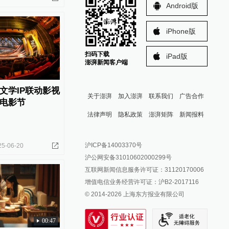
Android版
iPhone版
扫码下载
iPad版
澎湃新闻客户端
文学IP联动影视
关于澎湃
加入澎湃
联系我们
广告合作
电影节
法律声明
隐私政策
澎湃矩阵
新闻报料
报料热线: 021-962866
澎湃新闻微博
沪ICP备14003370号
25-06-20
报料邮箱: news@thepaper.cn
澎湃新闻公众号
沪公网安备31010602000299号
澎湃新闻抖音号
互联网新闻信息服务许可证：31120170006
派生万物开放平台
增值电信业务经营许可证：沪B2-2017116
© 2014-
2026
上海东方报业有限公司
IP SHANGHAI
SIXTH TONE
00:47