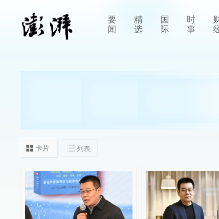
要
精
国
时
闻
选
际
事
卡片
列表