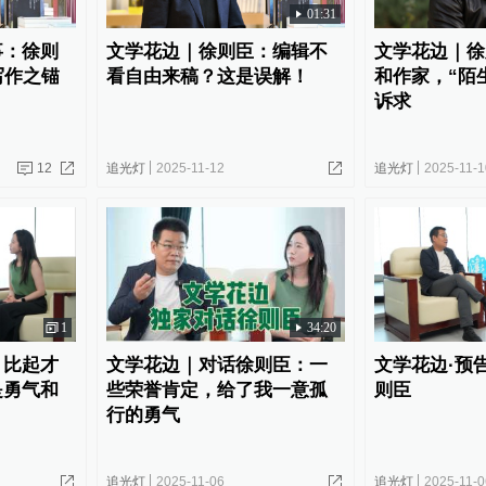
01:31
事：徐则
文学花边｜徐则臣：编辑不
文学花边｜徐
写作之锚
看自由来稿？这是误解！
和作家，“陌
诉求
12
追光灯
2025-11-12
追光灯
2025-11-1
1
34:20
：比起才
文学花边｜对话徐则臣：一
文学花边·预
是勇气和
些荣誉肯定，给了我一意孤
则臣
行的勇气
追光灯
2025-11-06
追光灯
2025-11-0