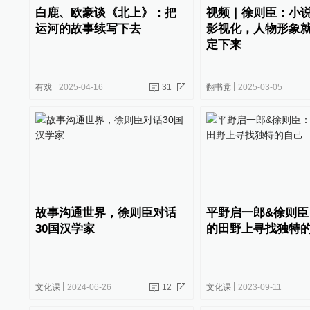
白鹿、欧豪谈《北上》：把
视频｜徐则臣：小
运河的故事续写下去
影视化，人物形象
定下来
有戏
2025-04-16
31
翻书党
2025-03-05
故事沟通世界，徐则臣对话
平野启一郎&徐则臣
30国汉学家
的田野上寻找独特
文化课
2024-06-26
12
文化课
2023-09-11