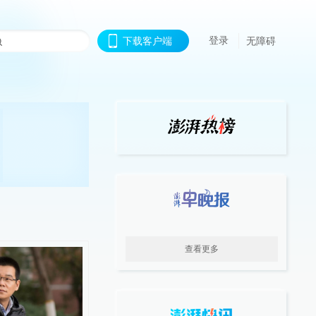
登录
下载客户端
无障碍
查看更多