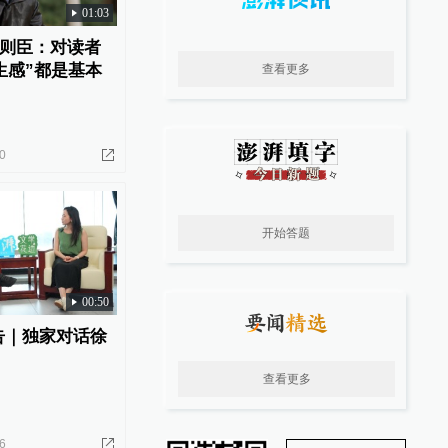
01:03
则臣：对读者
生感”都是基本
查看更多
0
开始答题
00:50
告｜独家对话徐
查看更多
6