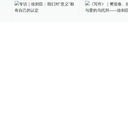
专访｜徐则臣：我们对“意
《写作》｜樊迎春
义”都有自己的认定
臣：信与爱的乌托
则臣访谈录
文化课
2021-12-03
武汉大学《写作》杂志社
2021-
圆桌｜70后作家徐则臣的乡
品读 | 徐则臣：十