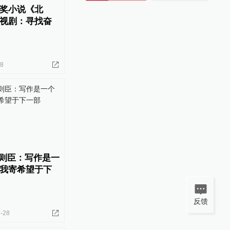
奖小说《北
视剧：寻找奋
28
徐则臣：写作是一
我寄希望于下
反馈
-28