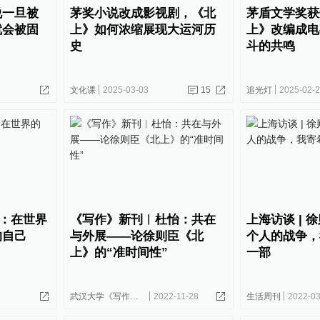
说一旦被
茅奖小说改成影视剧，《北
茅盾文学奖获
就会被固
上》如何浓缩展现大运河历
上》改编成电
史
斗的共鸣
文化课
2025-03-03
15
追光灯
2025-02-
：在世界
《写作》新刊︱杜怡：共在
上海访谈 | 
的自己
与外展——论徐则臣《北
个人的战争，
上》的“准时间性”
一部
武汉大学《写作》杂志社
2022-11-28
生活周刊
2022-03