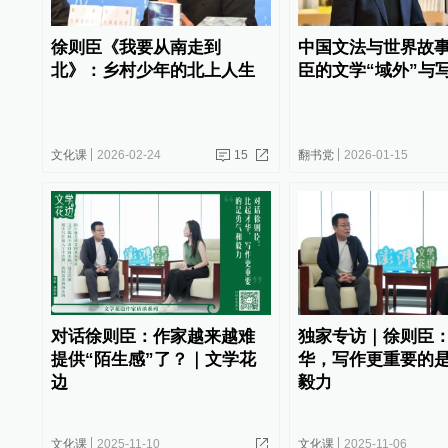
徐则臣《我要从南走到
中国文法与世界故
北》：乡村少年的北上人生
臣的文学“域外”与
文化课
2026-02-24
15
翻书党
2026-01-15
对话徐则臣：作家越来越难
独家专访｜徐则臣
提供“陌生感”了？｜文学花
华，写作更重要的
边
毅力
文化课
2025-11-10
文化课
2025-11-06