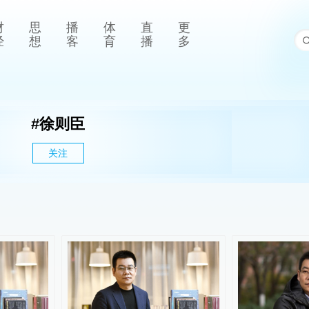
财
思
播
体
直
更
经
想
客
育
播
多
#
徐则臣
关注