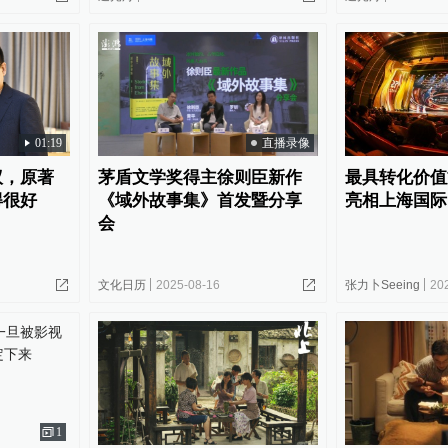
01:19
直播录像
议，原著
茅盾文学奖得主徐则臣新作
最具转化价值
得很好
《域外故事集》首发暨分享
亮相上海国际
会
文化日历
2025-08-16
张力卜Seeing
20
1