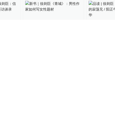
、徐则
新书｜徐则臣《青城》：男
品读 | 徐则
邦——徐
性作家如何写女性题材
像的寂荡兄 /
诗酒年华
11-29
文化课
2021-10-29
生活周刊
2020-12
年一觉北京
《北京西郊故事集》创作
茅盾文学奖得