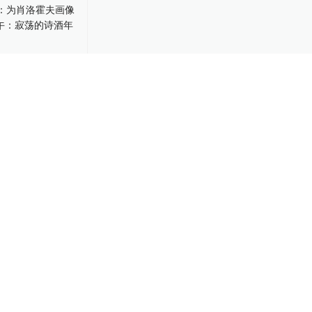
臣：为肖洛霍夫画
 阳正午：寂荡的
-28
主徐则臣：一