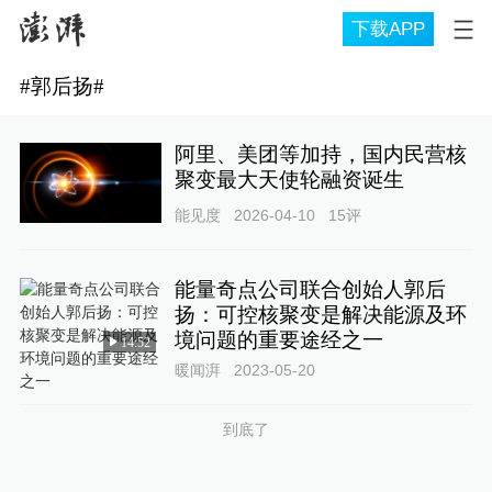
下载APP
#
郭后扬
#
阿里、美团等加持，国内民营核
聚变最大天使轮融资诞生
能见度
2026-04-10
15
评
能量奇点公司联合创始人郭后
扬：可控核聚变是解决能源及环
境问题的重要途经之一
14:52
暖闻湃
2023-05-20
到底了