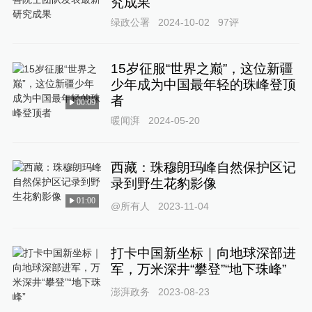
究成果
绿政公署
2024-10-02
97
评
15岁征服“世界之巅”，这位新疆
少年成为中国最年轻的珠峰登顶
者
00:09
暖闻湃
2024-05-20
西藏：珠穆朗玛峰自然保护区记
录到野生花豹影像
01:00
@所有人
2023-11-04
打卡中国新坐标｜向地球深部进
军，万米深井“攀登”“地下珠峰”
澎湃政务
2023-08-23