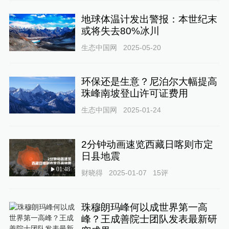
地球体温计发出警报：本世纪末
或将失去80%冰川
生态中国网
2025-05-20
环保还是生意？尼泊尔大幅提高
珠峰南坡登山许可证费用
生态中国网
2025-01-24
2分钟动画速览西藏日喀则市定
日县地震
01:48
财晓得
2025-01-07
15
评
珠穆朗玛峰何以成世界第一高
峰？王成善院士团队发表最新研