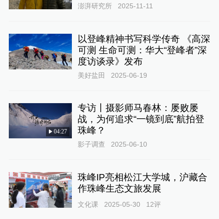
澎湃研究所
2025-11-11
以登峰精神书写科学传奇 《高深
可测 生命可测：华大“登峰者”深
度访谈录》发布
美好盐田
2025-06-19
专访丨摄影师马春林：屡败屡
战，为何追求“一镜到底”航拍登
珠峰？
04:27
影子调查
2025-06-10
珠峰IP亮相松江大学城，沪藏合
作珠峰生态文旅发展
文化课
2025-05-30
12
评