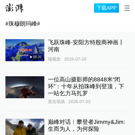
下载APP
#
珠穆朗玛峰
#
飞跃珠峰·安阳方特殷商神画丨
河南
00:26
瑞视觉
2026-07-20
一位高山摄影师的8848米“闭
环”：十年从拍珠峰到登顶，下
一站乞力马扎罗
直击现场
2026-07-02
巅峰对话︱攀登者Jimmy&Jim:
生而为人，为何探险