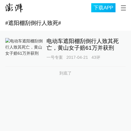
下载APP
#
遮阳棚刮倒行人致死
#
电动车遮阳棚刮倒行人致其死
亡，黄山女子赔61万并获刑
一号专案
2017-04-21
43
评
到底了