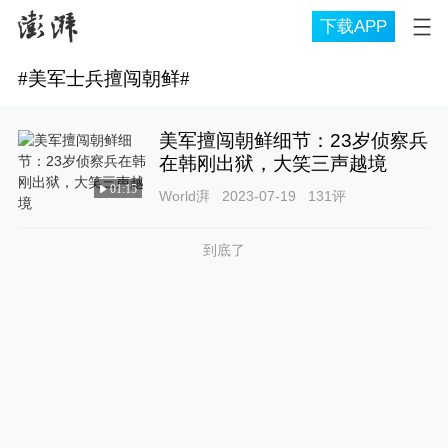
下载APP
#
美军士兵擅闯朝鲜
#
美军擅闯朝鲜细节：23岁侦察兵
在韩刚出狱，大笑三声越境
01:15
World湃
2023-07-19
131
评
到底了