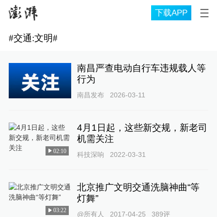
下载APP
#
交通:文明
#
南昌严查电动自行车违规载人等
行为
南昌发布
2026-03-11
4月1日起，这些新交规，新老司
机需关注
02:10
科技深响
2022-03-31
北京推广文明交通洗脑神曲“等
灯舞”
03:22
@所有人
2017-04-25
389
评