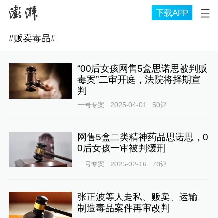
下载APP
#
贩卖毒品
#
“00后女孩网售5盒思诺思被判贩
毒案”二审开庭，法院将择期宣
判
一号专案
2025-04-01
50
评
网售5盒二类精神药品思诺思，0
0后女孩一审被判缓刑
一号专案
2025-02-16
78
评
张正波等人走私、贩卖、运输、
制造毒品案件再审改判