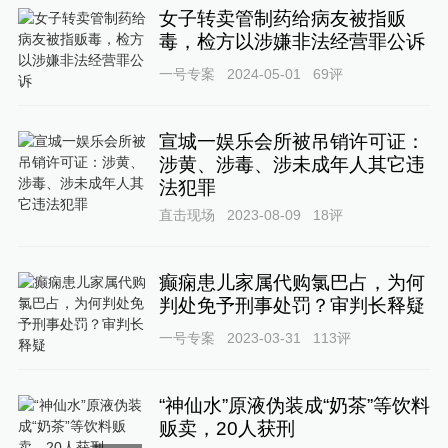
女子转卖管制药给病友被指贩
毒，检方以涉嫌非法经营罪公诉
一号专案
2024-05-01
69
评
宣城一娱乐会所被吊销许可证：
涉黄、涉毒、涉未成年人其它违
法犯罪
直击现场
2023-08-09
18
评
癫痫患儿家属代购氯巴占，为何
判处免予刑事处罚？审判长释疑
一号专案
2023-03-31
113
评
“神仙水”原液伪装成“奶茶”等饮料
贩卖，20人获刑