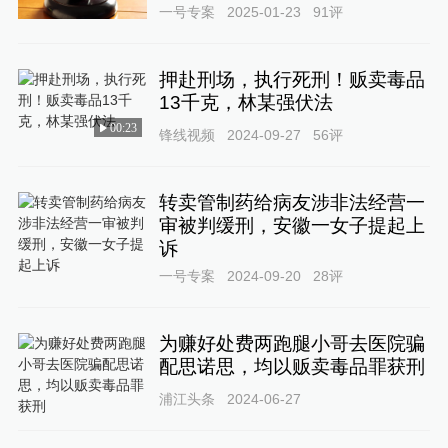
一号专案
2025-01-23
91
评
押赴刑场，执行死刑！贩卖毒品
13千克，林某强伏法
00:23
锋线视频
2024-09-27
56
评
转卖管制药给病友涉非法经营一
审被判缓刑，安徽一女子提起上
诉
一号专案
2024-09-20
28
评
为赚好处费两跑腿小哥去医院骗
配思诺思，均以贩卖毒品罪获刑
浦江头条
2024-06-27