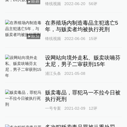
00:49
锋线视频
2022-06-20
56
评
在养殖场内制造毒品主犯逃亡5
年，与贩卖者均被执行死刑
00:34
锋线视频
2022-06-06
15
评
设网站向境外走私、贩卖呋喃芬
太尼，男子二审获刑15年
浦江头条
2021-05-08
贩卖毒品，罪犯马一不拉今日被
执行死刑
一号专案
2021-02-09
12
评