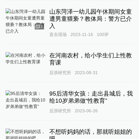
山东菏泽一幼儿园午休期间女童
遭男童猥亵？教体局：警方已介
入
1
直击现场
2023-11-16
100
评
在河南农村，给小学生们上性教
育课
后浪研究所
2023-08-31
95后清华女孩：走出县城后，我
给10岁弟弟做“性教育”
后浪研究所
2023-06-26
不想听妈妈的话，那就听姐姐的
吧