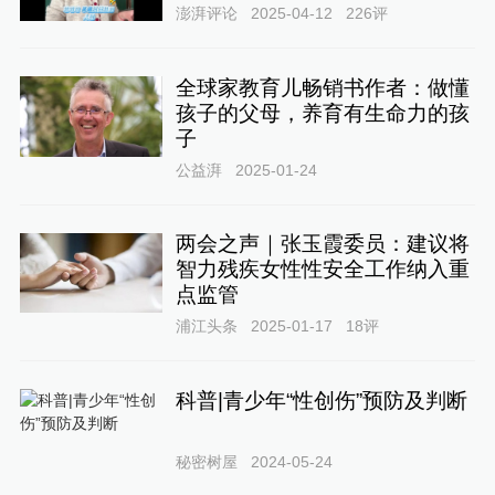
澎湃评论
2025-04-12
226
评
全球家教育儿畅销书作者：做懂
孩子的父母，养育有生命力的孩
子
公益湃
2025-01-24
两会之声｜张玉霞委员：建议将
智力残疾女性性安全工作纳入重
点监管
浦江头条
2025-01-17
18
评
科普|青少年“性创伤”预防及判断
秘密树屋
2024-05-24