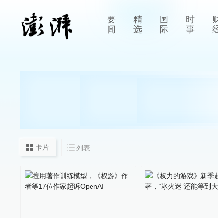
要
精
国
时
闻
选
际
事
卡片
列表