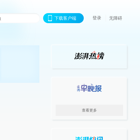
登录
下载客户端
无障碍
查看更多