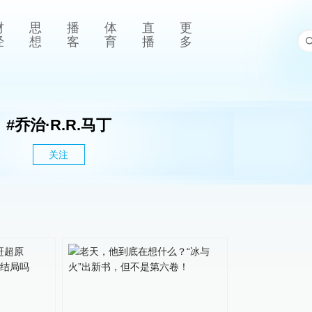
财
思
播
体
直
更
经
想
客
育
播
多
#
乔治·R.R.马丁
关注