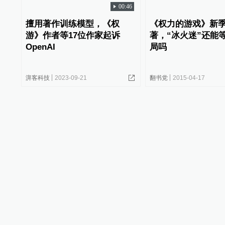
00:46
擅用著作训练模型，《权
《权力的游戏》新
游》作者等17位作家起诉
著，“冰火迷”还能
OpenAI
局吗
湃客科技
2023-09-21
翻书党
2015-04-17