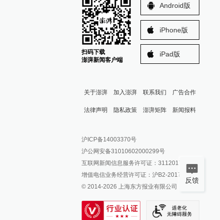
Android版
iPhone版
扫码下载
iPad版
澎湃新闻客户端
关于澎湃
加入澎湃
联系我们
广告合作
法律声明
隐私政策
澎湃矩阵
新闻报料
报料热线: 021-962866
澎湃新闻微博
沪ICP备14003370号
报料邮箱: news@thepaper.cn
澎湃新闻公众号
沪公网安备31010602000299号
澎湃新闻抖音号
互联网新闻信息服务许可证：31120170006
派生万物开放平台
增值电信业务经营许可证：沪B2-2017116
反馈
© 2014-
2026
上海东方报业有限公司
IP SHANGHAI
SIXTH TONE