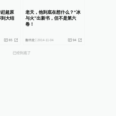
季赶超原
老天，他到底在想什么？“冰
等到大结
与火”出新书，但不是第六
卷！
65
翻书党
2014-11-04
94
已经到底了