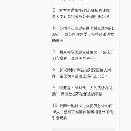
5
官方再通报“特教老师招聘违规”：
多人受到党纪政务处分和组织处理
6
苏州平江历史街区老树疑遭“钻孔
灌药”，姑苏区住建委：将持续跟进救
助事宜
7
蔡皋领取国际安徒生奖，“在孩子
们心底种下真善美的种子”
8
从“福利枪”利益链到深层枪支崇
拜，泰国为何反复上演枪击悲剧？
9
李开复：AI时代，人的优势在“右
脑”，做出数据不能预测的事情
10
云南一地村民过火把节意外灼伤
16人：盛有可燃液体塑料桶意外倾倒
引发燃烧