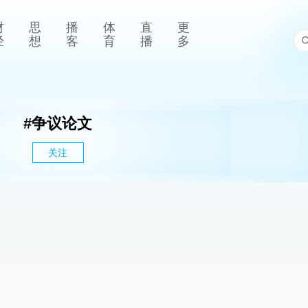
财
思
播
体
直
更
经
想
客
育
播
多
#
争议论文
关注