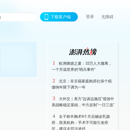
登录
下载客户端
无障碍
1
欧洲燃烧之夏：33万人大撤离，
一个升温世界的“哨兵事件”
2
北京：非京籍家庭购房社保个税
缴纳年限下调为一年
3
大外交｜美方“边谈边施压”侵蚀中
美战略稳定基础，中方反制“一日三连”
4
女子称丰胸术9个月后确诊乳腺
癌，医美机构：手术不可能引发癌
症，建议走司法途径