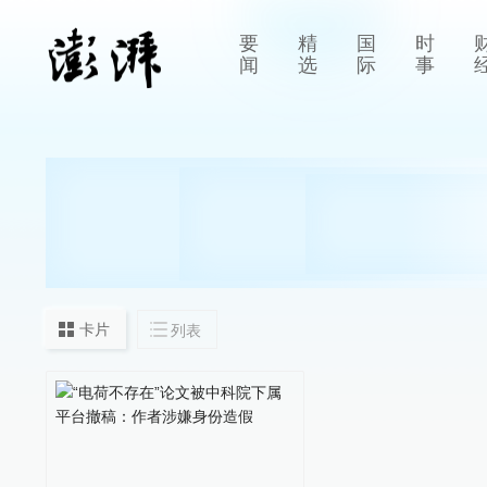
要
精
国
时
闻
选
际
事
卡片
列表