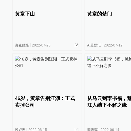
黄章下山
黄章的楚门
海克财经
2022-07-25
AI蓝媒汇
2022-07-12
46岁，黄章告别江湖：正式
从马云到李书福，
卖掉公司
江人结下不解之缘
投资界
2022-06-15
龚进辉
2022-06-14