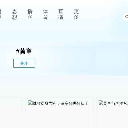
财
思
播
体
直
更
经
想
客
育
播
多
#
黄章
关注