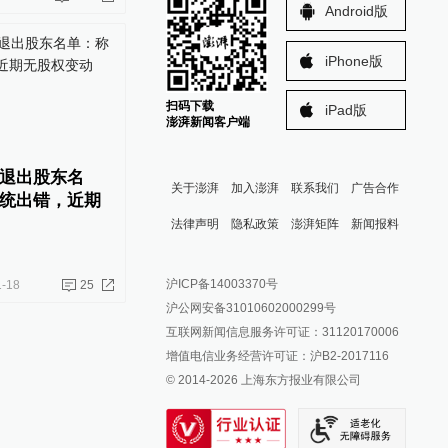
Android版
iPhone版
扫码下载
iPad版
澎湃新闻客户端
退出股东名
关于澎湃
加入澎湃
联系我们
广告合作
统出错，近期
法律声明
隐私政策
澎湃矩阵
新闻报料
报料热线: 021-962866
澎湃新闻微博
沪ICP备14003370号
1-18
25
报料邮箱: news@thepaper.cn
澎湃新闻公众号
沪公网安备31010602000299号
澎湃新闻抖音号
互联网新闻信息服务许可证：31120170006
派生万物开放平台
增值电信业务经营许可证：沪B2-2017116
© 2014-
2026
上海东方报业有限公司
IP SHANGHAI
SIXTH TONE