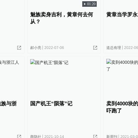
01:20
魅族卖身吉利，黄章何去何
黄章当学罗永
从？
郝小亮
2022-07-06
道总有理
2022-06
魅族与浙
国产机王“陨落”记
卖到4000块
吓跑了
商隐社
2021-10-14
新周刊
2021-03-