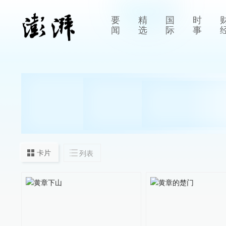
要
精
国
时
闻
选
际
事
卡片
列表