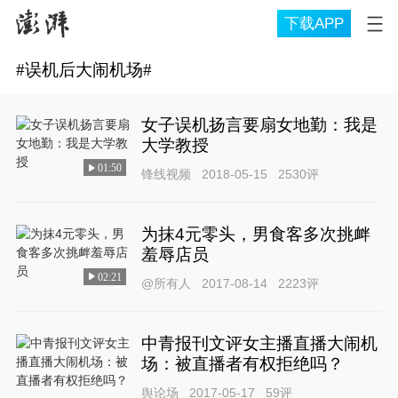
下载APP
#
误机后大闹机场
#
女子误机扬言要扇女地勤：我是
大学教授
01:50
锋线视频
2018-05-15
2530
评
为抹4元零头，男食客多次挑衅
羞辱店员
02:21
@所有人
2017-08-14
2223
评
中青报刊文评女主播直播大闹机
场：被直播者有权拒绝吗？
舆论场
2017-05-17
59
评