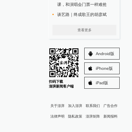
课，和演唱会门票一样难抢
谈艺路｜终成歌王的胡彦斌
查看更多
Android版
iPhone版
扫码下载
iPad版
澎湃新闻客户端
关于澎湃
加入澎湃
联系我们
广告合作
法律声明
隐私政策
澎湃矩阵
新闻报料
报料热线: 021-962866
澎湃新闻微博