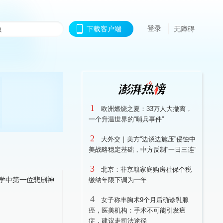
登录
下载客户端
无障碍
1
欧洲燃烧之夏：33万人大撤离，
一个升温世界的“哨兵事件”
2
大外交｜美方“边谈边施压”侵蚀中
美战略稳定基础，中方反制“一日三连”
3
北京：非京籍家庭购房社保个税
缴纳年限下调为一年
4
女子称丰胸术9个月后确诊乳腺
癌，医美机构：手术不可能引发癌
症，建议走司法途径