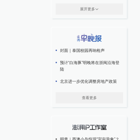
展开更多
封面｜泰国校园再响枪声
预计“白海豚”明晚将在浙闽沿海登
陆
北京进一步优化调整房地产政策
查看更多
明查｜西澳小岛惊现“宇宙异象”？