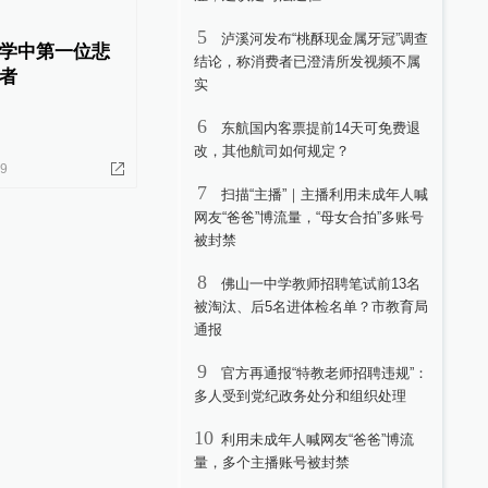
5
泸溪河发布“桃酥现金属牙冠”调查
学中第一位悲
结论，称消费者已澄清所发视频不属
者
实
6
东航国内客票提前14天可免费退
改，其他航司如何规定？
19
7
扫描“主播”｜主播利用未成年人喊
网友“爸爸”博流量，“母女合拍”多账号
被封禁
8
佛山一中学教师招聘笔试前13名
被淘汰、后5名进体检名单？市教育局
通报
9
官方再通报“特教老师招聘违规”：
多人受到党纪政务处分和组织处理
10
利用未成年人喊网友“爸爸”博流
量，多个主播账号被封禁