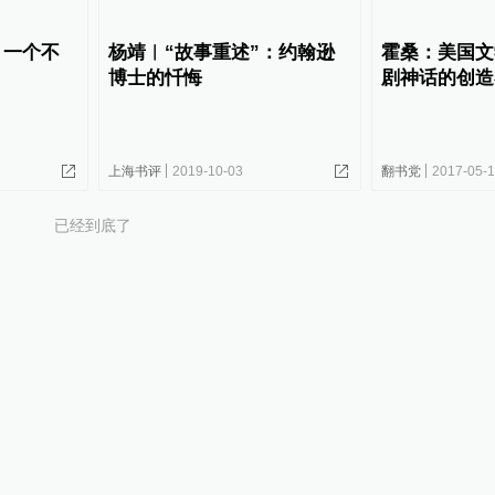
，一个不
杨靖︱“故事重述”：约翰逊
霍桑：美国文
博士的忏悔
剧神话的创造
上海书评
2019-10-03
翻书党
2017-05-
已经到底了