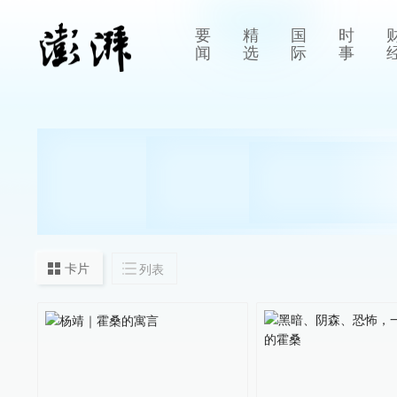
要
精
国
时
闻
选
际
事
卡片
列表