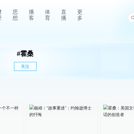
财
思
播
体
直
更
经
想
客
育
播
多
#
霍桑
关注