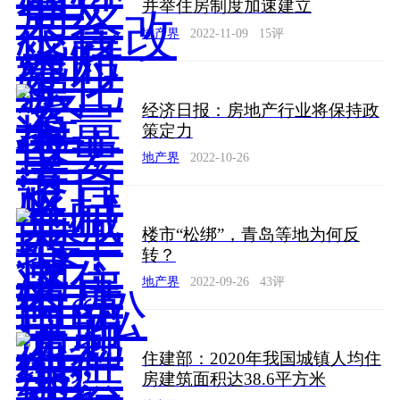
并举住房制度加速建立
地产界
2022-11-09
15
评
经济日报：房地产行业将保持政
策定力
地产界
2022-10-26
楼市“松绑”，青岛等地为何反
转？
地产界
2022-09-26
43
评
住建部：2020年我国城镇人均住
房建筑面积达38.6平方米