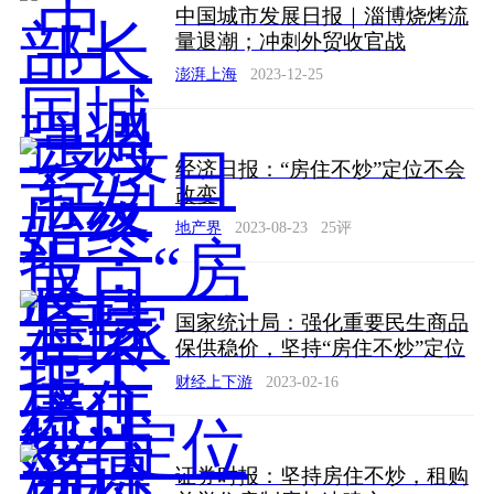
中国城市发展日报｜淄博烧烤流
量退潮；冲刺外贸收官战
澎湃上海
2023-12-25
经济日报：“房住不炒”定位不会
改变
地产界
2023-08-23
25
评
国家统计局：强化重要民生商品
保供稳价，坚持“房住不炒”定位
财经上下游
2023-02-16
证券时报：坚持房住不炒，租购