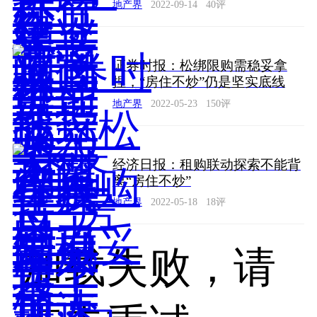
地产界
2022-09-14
40
评
证券时报：松绑限购需稳妥拿
捏，“房住不炒”仍是坚实底线
地产界
2022-05-23
150
评
经济日报：租购联动探索不能背
离“房住不炒”
地产界
2022-05-18
18
评
加载失败，请