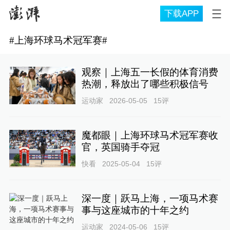
下载APP
#
上海环球马术冠军赛
#
观察｜上海五一长假的体育消费
热潮，释放出了哪些积极信号
运动家
2026-05-05
15
评
魔都眼｜上海环球马术冠军赛收
官，英国骑手夺冠
快看
2025-05-04
15
评
深一度｜跃马上海，一项马术赛
事与这座城市的十年之约
运动家
2024-05-06
15
评