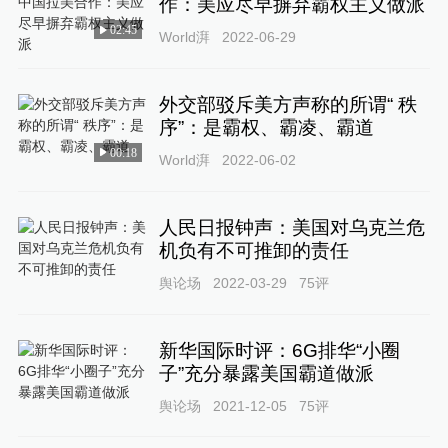
作：美应尽早摒弃霸权主义做派
02:45
World湃
2022-06-29
外交部驳斥美方声称的所谓“ 秩
序”：是霸权、霸凌、霸道
00:18
World湃
2022-06-02
人民日报钟声：美国对乌克兰危
机负有不可推卸的责任
舆论场
2022-03-29
75
评
新华国际时评：6G排华“小圈
子”充分暴露美国霸道做派
舆论场
2021-12-05
75
评