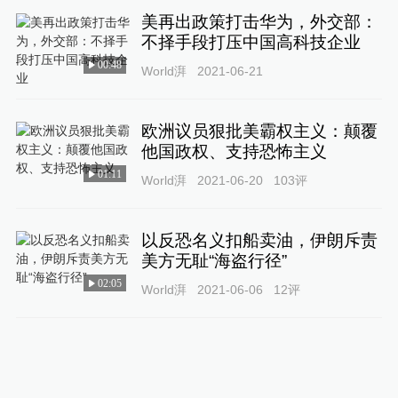
美再出政策打击华为，外交部：
不择手段打压中国高科技企业
00:48
World湃
2021-06-21
欧洲议员狠批美霸权主义：颠覆
他国政权、支持恐怖主义
01:11
World湃
2021-06-20
103
评
以反恐名义扣船卖油，伊朗斥责
美方无耻“海盗行径”
02:05
World湃
2021-06-06
12
评
人民日报钟声：用霸道行径维护
霸权只会尽失人心