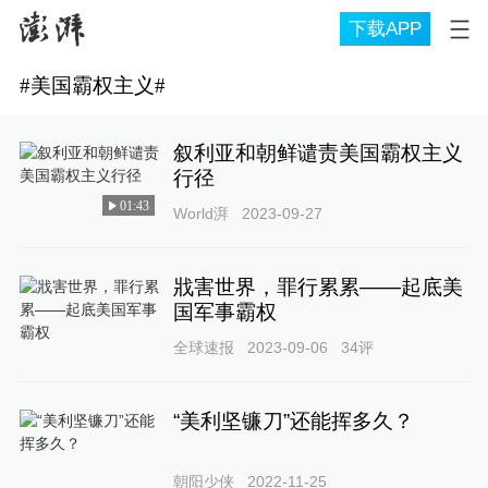
下载APP
#
美国霸权主义
#
叙利亚和朝鲜谴责美国霸权主义
行径
01:43
World湃
2023-09-27
戕害世界，罪行累累——起底美
国军事霸权
全球速报
2023-09-06
34
评
“美利坚镰刀”还能挥多久？
朝阳少侠
2022-11-25