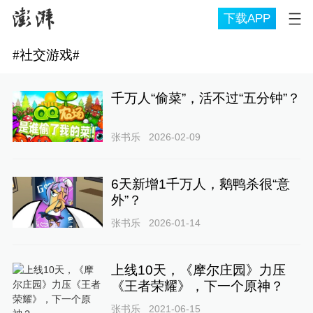
下载APP
#
社交游戏
#
千万人“偷菜”，活不过“五分钟”？
张书乐
2026-02-09
6天新增1千万人，鹅鸭杀很“意
外”？
张书乐
2026-01-14
上线10天，《摩尔庄园》力压
《王者荣耀》，下一个原神？
张书乐
2021-06-15