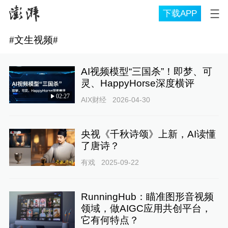
下载APP
#
文生视频
#
AI视频模型“三国杀”！即梦、可
灵、HappyHorse深度横评
02:27
AIX财经
2026-04-30
央视《千秋诗颂》上新，AI读懂
了唐诗？
有戏
2025-09-22
RunningHub：瞄准图形音视频
领域，做AIGC应用共创平台，
它有何特点？