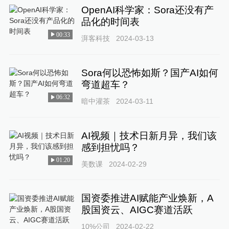
OpenAI科学家：Sora还没有产
品化的时间表
00:33
湃客科技
2024-03-13
Sora何以恐怖如斯？国产AI如何
弯道超车？
06:32
暗中灌茶
2024-03-11
AI视频｜技术日新月异，我们该
感到担忧吗？
01:20
美数课
2024-02-29
国资委推进AI赋能产业焕新，A
股国资云、AIGC赛道活跃
10%公司
2024-02-22