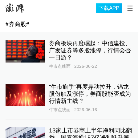
下载APP
#
券商股
#
券商板块再度崛起：中信建投、
广发证券等多股涨停，行情会否
一日游？
牛市点线面
2026-06-22
“牛市旗手”再度异动拉升，锦龙
股份触及涨停，券商股能否成为
行情新主线？
牛市点线面
2026-06-16
13家上市券商上半年净利同比翻
番，国泰海通157亿净利跃升第