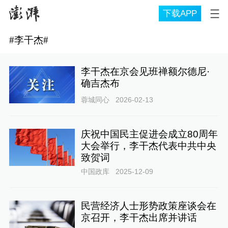
下载APP
#
李干杰
#
李干杰在京会见班禅额尔德尼·
确吉杰布
蓉城同心
2026-02-13
庆祝中国民主促进会成立80周年
大会举行，李干杰代表中共中央
致贺词
中国政库
2025-12-09
民营经济人士形势政策座谈会在
京召开，李干杰出席并讲话