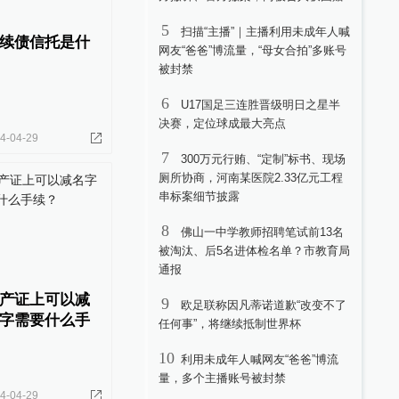
5
扫描“主播”｜主播利用未成年人喊
续债信托是什
网友“爸爸”博流量，“母女合拍”多账号
被封禁
6
U17国足三连胜晋级明日之星半
决赛，定位球成最大亮点
4-04-29
7
300万元行贿、“定制”标书、现场
厕所协商，河南某医院2.33亿元工程
串标案细节披露
8
佛山一中学教师招聘笔试前13名
被淘汰、后5名进体检名单？市教育局
通报
产证上可以减
9
欧足联称因凡蒂诺道歉“改变不了
字需要什么手
任何事”，将继续抵制世界杯
10
利用未成年人喊网友“爸爸”博流
量，多个主播账号被封禁
4-04-29