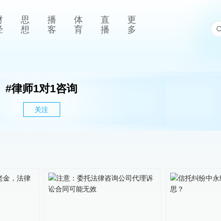
财
思
播
体
直
更
经
想
客
育
播
多
#
律师1对1咨询
关注