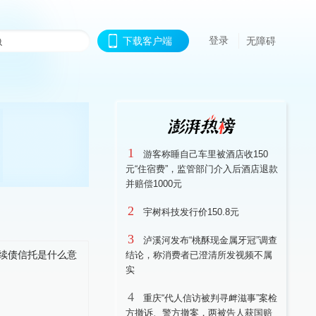
登录
下载客户端
无障碍
1
游客称睡自己车里被酒店收150
元“住宿费”，监管部门介入后酒店退款
并赔偿1000元
2
宇树科技发行价150.8元
3
泸溪河发布“桃酥现金属牙冠”调查
结论，称消费者已澄清所发视频不属
实
4
重庆“代人信访被判寻衅滋事”案检
方撤诉、警方撤案，两被告人获国赔