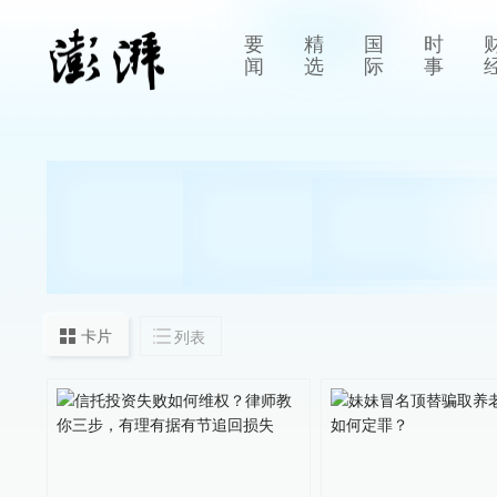
要
精
国
时
闻
选
际
事
卡片
列表