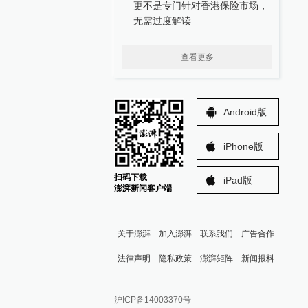
更不是专门针对香港保险市场，
无需过度解读
查看更多
Android版
iPhone版
扫码下载
iPad版
澎湃新闻客户端
关于澎湃
加入澎湃
联系我们
广告合作
法律声明
隐私政策
澎湃矩阵
新闻报料
报料热线: 021-962866
澎湃新闻微博
沪ICP备14003370号
报料邮箱: news@thepaper.cn
澎湃新闻公众号