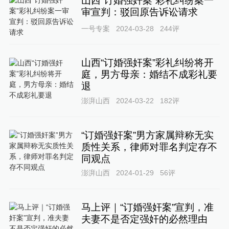
山西“订婚强奸案”彩礼纠纷案一
审宣判：驳回原告诉讼请求
一号专案
2024-03-28
244
评
山西“订婚强奸案”彩礼纠纷将开
庭，男方母亲：婚结不成彩礼要
退
澎湃山西
2024-03-22
182
评
“订婚强奸案”男方家属辩称无实
质性关系，律师对罪名判定存不
同观点
澎湃山西
2024-01-29
56
评
马上评｜“订婚强奸案”宣判，准
夫妻不是否定强奸的必然理由