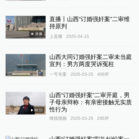
直播丨山西“订婚强奸案”二审维
持原判
录像
上直播
2025-04-15
山西大同订婚强奸案二审未当庭
宣判：男方两度哭诉冤枉
一号专案
2025-03-25
408
评
山西“订婚强奸案”二审开庭，男
子母亲辩称：有亲密接触无实质
性行为
00:55
锋线视频
2025-03-25
295
评