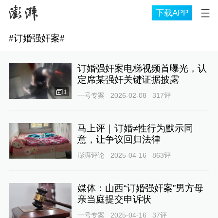
下载APP
#
订婚强奸案
#
订婚强奸案电梯视频首曝光，认
定席某强奸关键证据披露
1
一号专案
2026-02-08
317
评
马上评｜订婚≠性行为默示同
意，让争议回归法律
澎湃评论
2025-04-16
863
评
媒体：山西“订婚强奸案”男方母
亲当庭提交申诉状
一号专案
2025-04-16
37
评