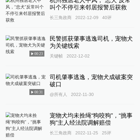
杭州独居老人中风，“忠犬”反常
叫个不停引来邻居报警后获救
长三角政商
2022-12-09
40
评
民警抓获肇事逃逸司机，宠物犬
为关键线索
00:23
关键帧
2022-12-02
司机肇事逃逸，宠物犬成破案突
破口
00:31
@所有人
2022-11-30
宠物犬均未拴绳“狗咬狗”，“挑事
狗”主人经法院调解赔偿
长三角政商
2022-11-25
25
评