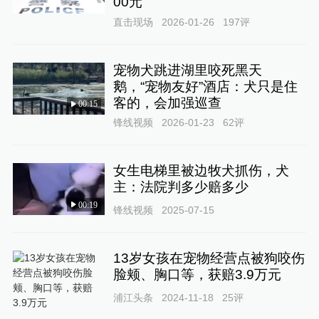
00元
直击现场
2026-01-26
197
评
宠物犬跳进湖里咬死黑天
鹅，“宠物友好”酒店：犬只是住
客的，会加强巡查
00:15
锋线视频
2026-01-23
62
评
女生电梯里被边牧犬抓伤，犬
主：法院判多少赔多少
00:19
锋线视频
2025-07-15
13岁女孩在宠物经营点被狗咬伤
脸颊、胸口等，获赔3.9万元
浦江头条
2024-11-18
25
评