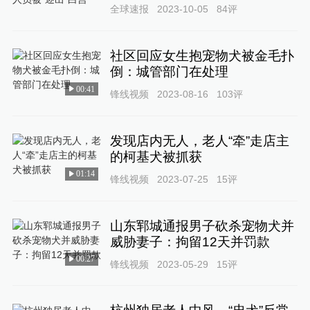
全球速报
2023-10-05
84
评
社区回应女生抱宠物犬被金毛扑
倒：城管部门在处理
00:41
锋线视频
2023-08-16
103
评
发现店内无人，老人“牵”走店主
的柯基犬被抓获
01:14
锋线视频
2023-07-25
15
评
山东郓城通报男子砍杀宠物犬并
威胁妻子：拘留12天并罚款
00:27
锋线视频
2023-05-29
15
评