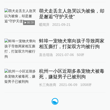
萌犬走丢主人急哭以为被偷，却
是邂逅“守护天使”
00:59
暖闻湃
2021-09-21
蚌埠一宠物犬窜向孩子导致两家
相互撕打，打架双方均被行拘
直击现场
2021-07-06
50
评
杭州一小区近期多条宠物犬被毒
死，嫌疑男子已被刑拘
长三角政商
2021-06-09
1058
评