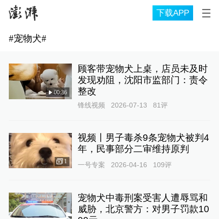
下载APP
#
宠物犬
#
顾客带宠物犬上桌，店员未及时
发现劝阻，沈阳市监部门：责令
整改
00:36
锋线视频
2026-07-13
81
评
视频丨男子毒杀9条宠物犬被判4
年，民事部分二审维持原判
1
一号专案
2026-04-16
109
评
宠物犬中毒刑案受害人遭辱骂和
威胁，北京警方：对男子罚款10