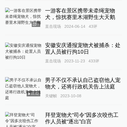
一游客在景区携带未牵绳宠物
犬，惊扰赛里木湖野生大天鹅
1
直击现场
2024-06-14
43
评
安徽安庆通报宠物犬被捕杀：处
置人员被行拘10日
直击现场
2023-11-23
433
评
男子不仅不承认自己盗窃他人宠
物犬，还将行政机关告上法庭
01:02
关键帧
2023-10-08
拜登宠物犬“司令”因多次咬伤工
作人员被“逐出”白宫