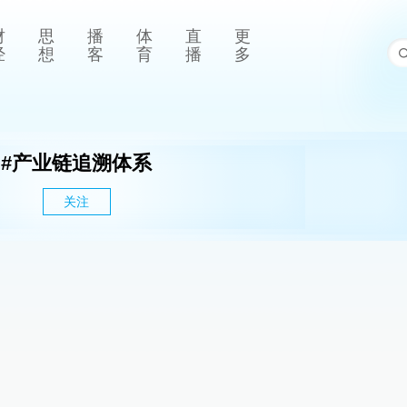
财
思
播
体
直
更
经
想
客
育
播
多
#
产业链追溯体系
关注