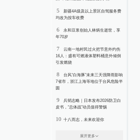
5
新疆4A级及以上景区自驾服务费
均改为按车收费
6
永和豆浆创始人林炳生逝世，享
年70岁
7
云南一地村民过火把节意外灼伤
16人：盛有可燃液体塑料桶意外倾倒
引发燃烧
8
台风“白海豚”未来三天强降雨影响
7省市，浙江上海等地位于台风危险半
圆
9
兵韬志略｜日本发布2026防卫白
皮书，“总体战”动员值得警惕
10
十八而志，未来欢迎你
展开更多