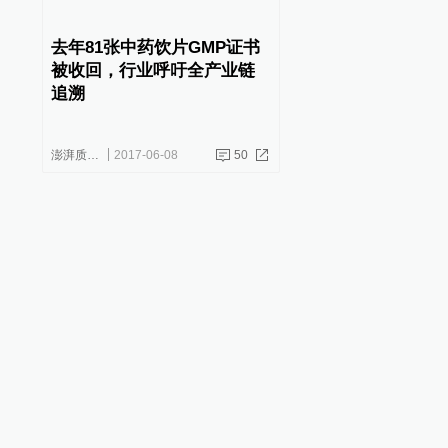
去年81张中药饮片GMP证书
被收回，行业呼吁全产业链
追溯
澎湃质量观
2017-06-08
50