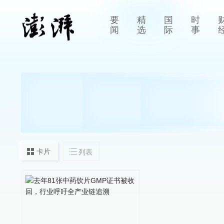
要
精
国
时
闻
选
际
事
卡片
列表