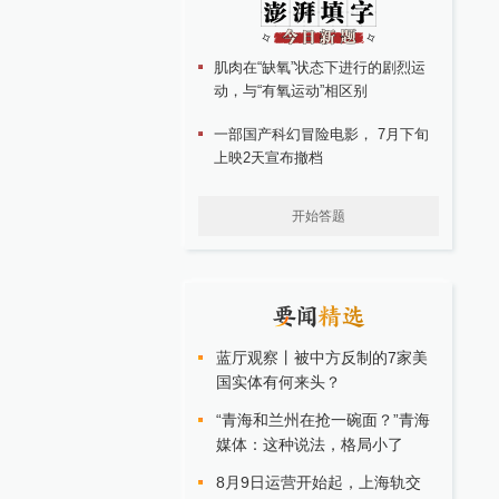
肌肉在“缺氧”状态下进行的剧烈运
动，与“有氧运动”相区别
一部国产科幻冒险电影， 7月下旬
上映2天宣布撤档
开始答题
蓝厅观察丨被中方反制的7家美
国实体有何来头？
“青海和兰州在抢一碗面？”青海
媒体：这种说法，格局小了
8月9日运营开始起，上海轨交