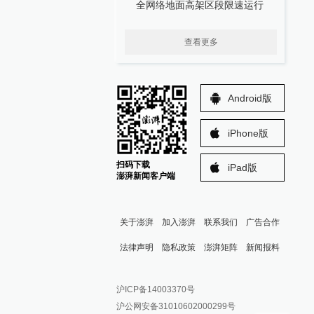
全网络地面高架区段限速运行
查看更多
Android版
iPhone版
扫码下载
iPad版
澎湃新闻客户端
关于澎湃
加入澎湃
联系我们
广告合作
法律声明
隐私政策
澎湃矩阵
新闻报料
报料热线: 021-962866
澎湃新闻微博
沪ICP备14003370号
报料邮箱: news@thepaper.cn
澎湃新闻公众号
沪公网安备31010602000299号
澎湃新闻抖音号