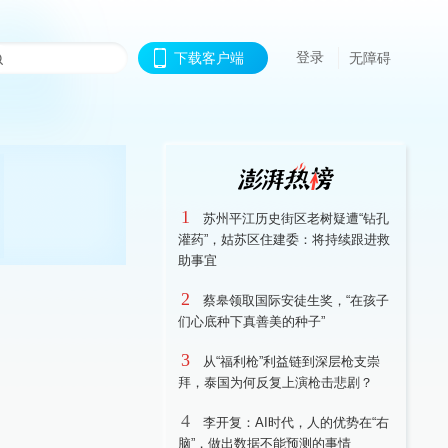
登录
下载客户端
无障碍
1
苏州平江历史街区老树疑遭“钻孔
灌药”，姑苏区住建委：将持续跟进救
助事宜
2
蔡皋领取国际安徒生奖，“在孩子
们心底种下真善美的种子”
3
从“福利枪”利益链到深层枪支崇
拜，泰国为何反复上演枪击悲剧？
4
李开复：AI时代，人的优势在“右
脑”，做出数据不能预测的事情