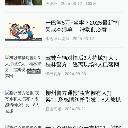
舆论场
2025-06-12
163
评
一巴掌5万+坐牢？2025最新“打
架成本清单”，冲动前必看
李迈律师说法
2025-03-17
驾驶车辆对撞后3人持械打人，
桂林警方：逃离现场3人已落网
00:37
锋线视频
2024-09-06
柳州警方通报“夜宵摊有人打
架”：系感情纠纷引发，8人被抓
直击现场
2024-08-21