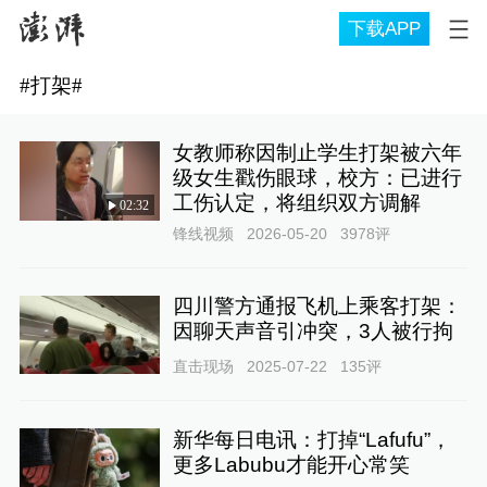
下载APP
#
打架
#
女教师称因制止学生打架被六年
级女生戳伤眼球，校方：已进行
工伤认定，将组织双方调解
02:32
锋线视频
2026-05-20
3978
评
四川警方通报飞机上乘客打架：
因聊天声音引冲突，3人被行拘
直击现场
2025-07-22
135
评
新华每日电讯：打掉“Lafufu”，
更多Labubu才能开心常笑