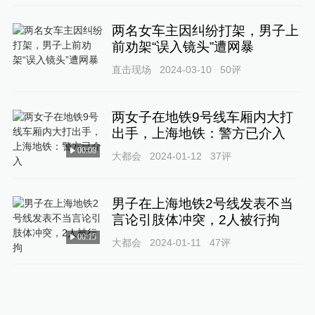
两名女车主因纠纷打架，男子上
前劝架“误入镜头”遭网暴
直击现场
2024-03-10
50
评
两女子在地铁9号线车厢内大打
出手，上海地铁：警方已介入
00:08
大都会
2024-01-12
37
评
男子在上海地铁2号线发表不当
言论引肢体冲突，2人被行拘
00:15
大都会
2024-01-11
47
评
湖北来凤县一轿车冲撞人群，警
方：正在调查中