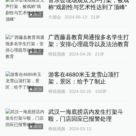
音乐会现场观众无声打架，被戏
称“戏剧性与艺术性达到了顶峰”
00:27
大都会
2024-06-13
21
评
广西藤县教育局通报多名学生打
架：安排心理疏导以及法治教育
00:37
锋线视频
2024-04-26
21
评
游客在4680米玉龙雪山顶打
架，景区：给予了制止
00:34
锋线视频
2024-03-25
150
评
武汉一海底捞店内发生打架斗
殴，门店回应已报警处理
00:52
锋线视频
2024-03-13