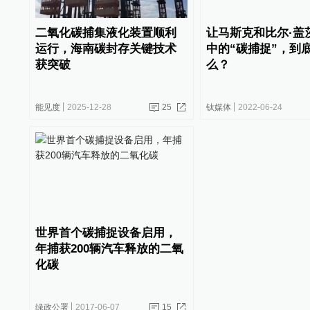
二氧化碳捕集液化装置顺利
让马斯克和比尔·盖
运行，海南碳封存关键技术
中的“碳捕捉”，到
获突破
么？
能见度
2025-12-28
25
钛媒体
2022-06-24
世界首个碳捕捉设备启用，
年捕获200辆汽车释放的二氧
化碳
绿政公署
2017-06-07
15