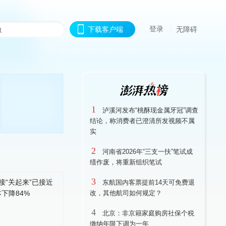
登录
下载客户端
无障碍
1
泸溪河发布“桃酥现金属牙冠”调查
结论，称消费者已澄清所发视频不属
实
2
河南省2026年“三支一扶”笔试成
绩作废，将重新组织笔试
3
东航国内客票提前14天可免费退
改，其他航司如何规定？
4
北京：非京籍家庭购房社保个税
缴纳年限下调为一年