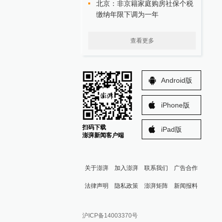
北京：非京籍家庭购房社保个税
缴纳年限下调为一年
查看更多
Android版
iPhone版
扫码下载
iPad版
澎湃新闻客户端
关于澎湃
加入澎湃
联系我们
广告合作
法律声明
隐私政策
澎湃矩阵
新闻报料
报料热线: 021-962866
澎湃新闻微博
沪ICP备14003370号
报料邮箱: news@thepaper.cn
澎湃新闻公众号