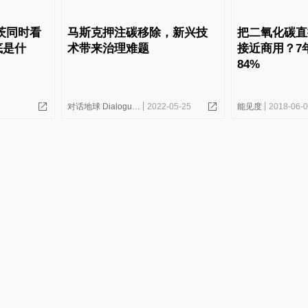
茨同时看
马斯克押注碳移除，新兴技
把二氧化碳直
底是什
术带来治理难题
接近商用？7
84%
对话地球 Dialogue Earth
2022-05-25
能见度
2018-06-