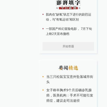
肌肉在“缺氧”状态下进行的剧烈运
动，与“有氧运动”相区别
一部国产科幻冒险电影， 7月下旬
上映2天宣布撤档
开始答题
当三只松鼠宝宝意外坠落城市街
头
女子称丰胸术9个月后确诊乳腺
癌，医美机构：手术不可能引发
癌症，建议走司法途径