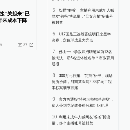
5
扫描“主播”｜主播利用未成年人喊
接“关起来”已
网友“爸爸”博流量，“母女合拍”多账号
年来成本下降
被封禁
6
U17国足三连胜晋级明日之星半
决赛，定位球成最大亮点
09
37
7
佛山一中学教师招聘笔试前13名
被淘汰、后5名进体检名单？市教育局
通报
8
300万元行贿、“定制”标书、现场
厕所协商，河南某医院2.33亿元工程
串标案细节披露
9
官方再通报“特教老师招聘违规”：
多人受到党纪政务处分和组织处理
10
利用未成年人喊网友“爸爸”博流
量，多个主播账号被封禁