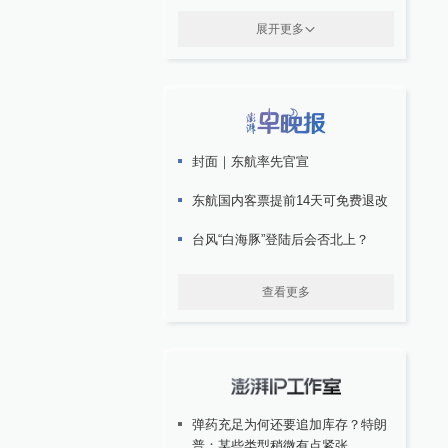
展开更多
封面｜东航率先官宣
东航国内客票提前14天可免费退改
台风“白海豚”登陆后会否北上？
查看更多
弹药充足为何还要追加库存？特朗
普：某些类型稍微有点紧张