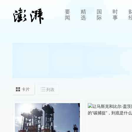
要
精
国
时
闻
选
际
事
卡片
列表