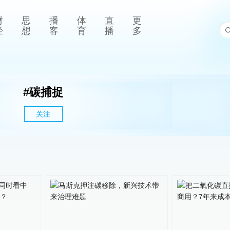
财
思
播
体
直
更
经
想
客
育
播
多
#
碳捕捉
关注