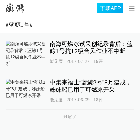
下载APP
#
蓝鲸1号
#
南海可燃冰试采创纪录背后：蓝
鲸1号抗12级台风作业不中断
能见度
2017-07-27
15
评
中集来福士“蓝鲸2号”8月建成，
姊妹船已用于可燃冰开采
能见度
2017-06-09
18
评
到底了