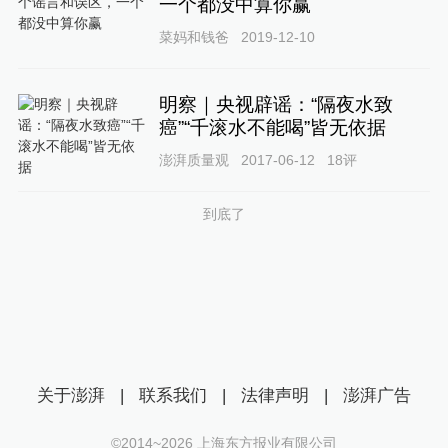
一个都没中算你赢
菜妈和钱爸
2019-12-10
明察｜央视辟谣：“隔夜水致
癌”“千滚水不能喝”皆无依据
澎湃质量观
2017-06-12
18
评
到底了
关于澎湃
|
联系我们
|
法律声明
|
澎湃广告
©2014~
2026
上海东方报业有限公司