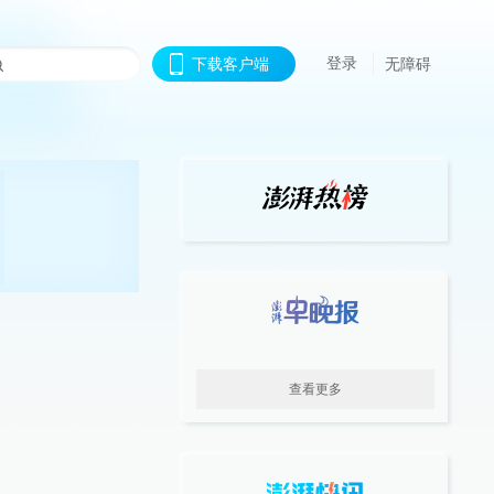
登录
下载客户端
无障碍
查看更多