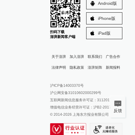
Android版
iPhone版
扫码下载
iPad版
澎湃新闻客户端
关于澎湃
加入澎湃
联系我们
广告合作
法律声明
隐私政策
澎湃矩阵
新闻报料
报料热线: 021-962866
澎湃新闻微博
沪ICP备14003370号
报料邮箱: news@thepaper.cn
澎湃新闻公众号
沪公网安备31010602000299号
澎湃新闻抖音号
互联网新闻信息服务许可证：31120170006
派生万物开放平台
增值电信业务经营许可证：沪B2-2017116
反馈
© 2014-
2026
上海东方报业有限公司
IP SHANGHAI
SIXTH TONE