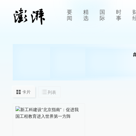
要
精
国
时
闻
选
际
事
卡片
列表