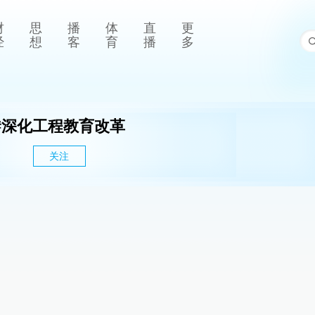
财
思
播
体
直
更
经
想
客
育
播
多
#
深化工程教育改革
关注