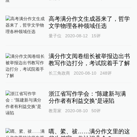
高考满分作文生成器来了，哲学
文学物理各种领域任选
量子位
2020-08-12
15
评
满分作文阅卷组长被举报边出书
教写作边打分，考试院着手了解
长三角政商
2020-08-10
248
评
浙江省写作学会：“陈建新与满
分作者有利益交换”是诬陷
教育家
2020-08-10
50
评
嚆、綮、祓……满分作文里的这