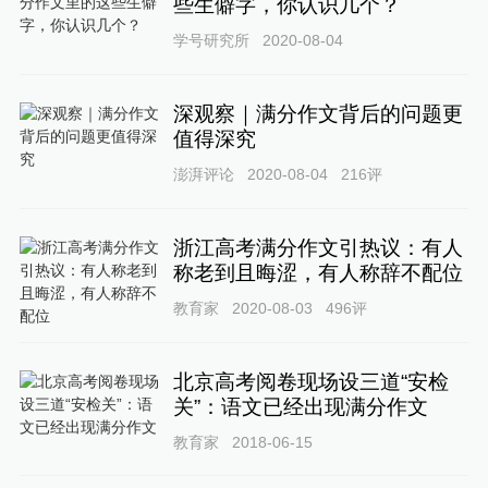
些生僻字，你认识几个？
学号研究所
2020-08-04
深观察｜满分作文背后的问题更
值得深究
澎湃评论
2020-08-04
216
评
浙江高考满分作文引热议：有人
称老到且晦涩，有人称辞不配位
教育家
2020-08-03
496
评
北京高考阅卷现场设三道“安检
关”：语文已经出现满分作文
教育家
2018-06-15