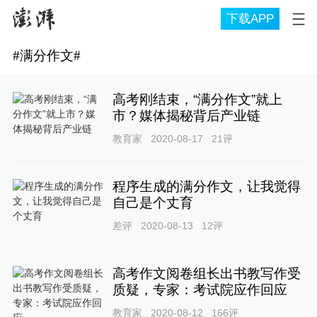
下载APP
#
满分作文
#
高考刚结束，“满分作文”就上
市？媒体揭秘背后产业链
教育家
2020-08-17
21
评
程序生成的满分作文，让我觉得
自己是个丈育
差评
2020-08-13
12
评
高考作文阅卷组长出书教写作受
质疑，专家：考试院应作回应
教育家
2020-08-12
166
评