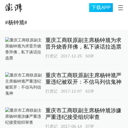
下载APP
#
杨钟馗
#
重庆工商联原副主席杨钟馗为求
晋升烧香拜佛，私下谈话拉选票
打虎记
2017-12-25
50
评
重庆市工商联原副主席杨钟馗严
重违纪被双开：不信马列信鬼神
打虎记
2017-12-07
62
评
重庆市工商联副主席杨钟馗涉嫌
严重违纪接受组织审查
打虎记
2017-06-14
37
评