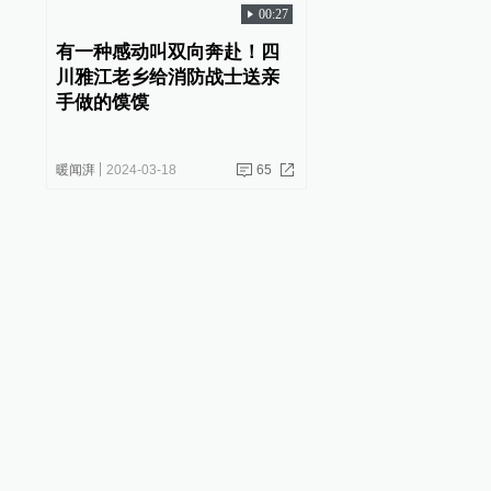
00:27
有一种感动叫双向奔赴！四
川雅江老乡给消防战士送亲
手做的馍馍
暖闻湃
2024-03-18
65