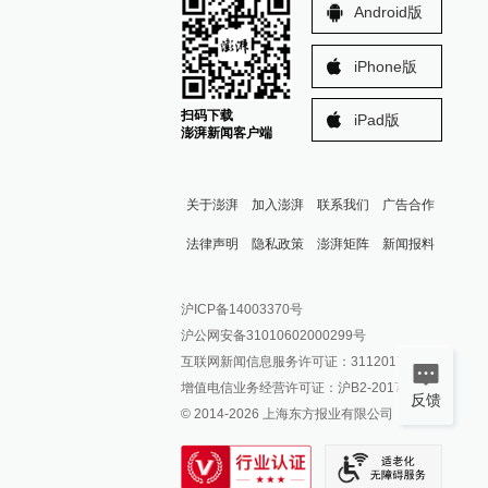
Android版
iPhone版
扫码下载
iPad版
澎湃新闻客户端
关于澎湃
加入澎湃
联系我们
广告合作
法律声明
隐私政策
澎湃矩阵
新闻报料
报料热线: 021-962866
澎湃新闻微博
沪ICP备14003370号
报料邮箱: news@thepaper.cn
澎湃新闻公众号
沪公网安备31010602000299号
澎湃新闻抖音号
互联网新闻信息服务许可证：31120170006
派生万物开放平台
增值电信业务经营许可证：沪B2-2017116
反馈
© 2014-
2026
上海东方报业有限公司
IP SHANGHAI
SIXTH TONE