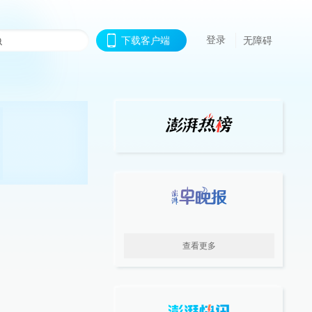
登录
下载客户端
无障碍
查看更多