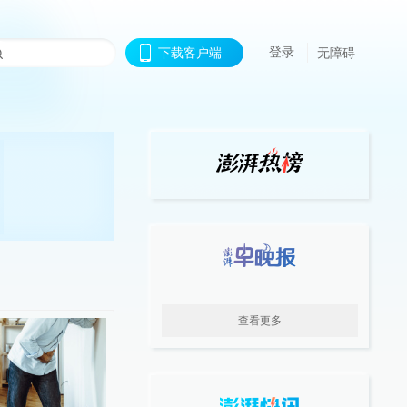
登录
下载客户端
无障碍
查看更多