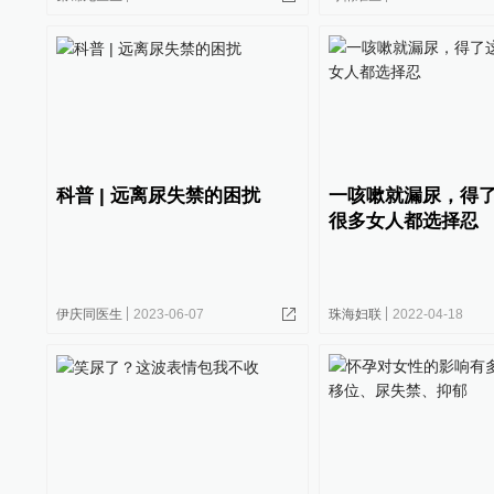
科普 | 远离尿失禁的困扰
一咳嗽就漏尿，得
很多女人都选择忍
伊庆同医生
2023-06-07
珠海妇联
2022-04-18