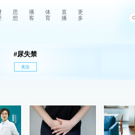
财
思
播
体
直
更
经
想
客
育
播
多
#
尿失禁
关注