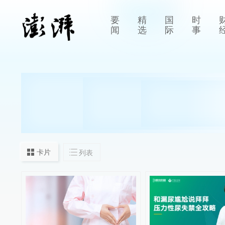
要
精
国
时
闻
选
际
事
卡片
列表