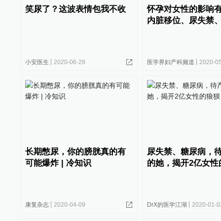
笑尿了？这波表情包我不收
怀孕对女性的影响
内脏移位、尿失禁
小安医生
2020-06-28
医学界妇产科频道
2020-0
长期憋尿，你的膀胱真的有
尿失禁、糖尿病，
可能爆炸 | 冷知识
的她，揭开2亿女性
康复杂志
2020-04-09
DrX的医学江湖
2020-01-0