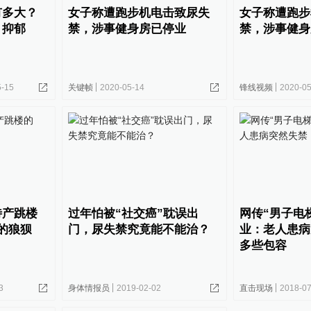
有多大？
女子称遭跑步机电击致尿失
女子称遭跑步
、抑郁
禁，涉事健身房已停业
禁，涉事健身
5-15
关键帧
2020-05-14
锋线视频
2020-05
待产跳楼
过年怕被“社交癌”耽误出
网传“男子电
的狼狈
门，尿失禁究竟能不能治？
业：老人患病
多些包容
3
身体情报员
2019-02-02
直击现场
2018-07