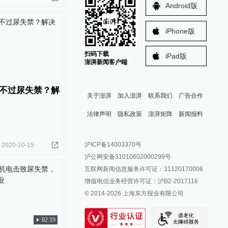
Android版
iPhone版
扫码下载
iPad版
澎湃新闻客户端
逃不过尿失禁？解
关于澎湃
加入澎湃
联系我们
广告合作
法律声明
隐私政策
澎湃矩阵
新闻报料
报料热线: 021-962866
澎湃新闻微博
沪ICP备14003370号
2020-10-15
报料邮箱: news@thepaper.cn
澎湃新闻公众号
沪公网安备31010602000299号
澎湃新闻抖音号
互联网新闻信息服务许可证：31120170006
派生万物开放平台
增值电信业务经营许可证：沪B2-2017116
© 2014-
2026
上海东方报业有限公司
IP SHANGHAI
SIXTH TONE
02:19