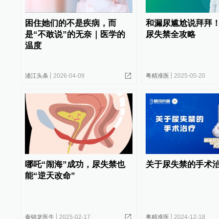
困住她们的不是疾病，而
和漏尿尴尬说拜拜
是“不敢说”的无奈｜医学的
尿失禁全攻略
温度
浦江头条
2026-04-09
粤精准医
2025-05-20
哪吒“闹海”成功，尿失禁也
关于尿失禁的手术
能“逆天改命”
秦锦龙医生
2025-02-17
粤精准医
2024-12-18