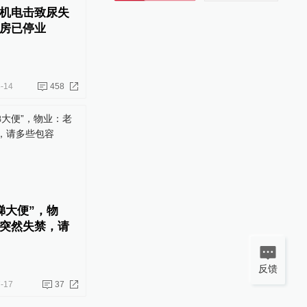
机电击致尿失
房已停业
-14
458
梯大便”，物
突然失禁，请
反馈
-17
37