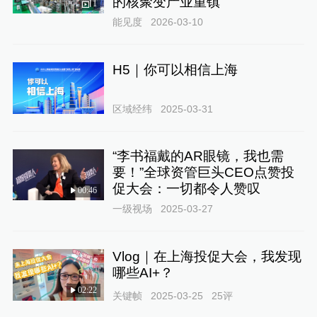
的核聚变产业重镇
1
能见度
2026-03-10
H5｜你可以相信上海
区域经纬
2025-03-31
“李书福戴的AR眼镜，我也需
要！”全球资管巨头CEO点赞投
促大会：一切都令人赞叹
00:46
一级视场
2025-03-27
Vlog｜在上海投促大会，我发现
哪些AI+？
02:22
关键帧
2025-03-25
25
评