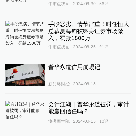
牛市点线面
2024-09-30
56
评
手段恶劣、情节严重！时任恒大
总裁夏海钧被终身证券市场禁
入，罚款1500万
牛市点线面
2024-09-25
91
评
普华永道信用崩塌记
新品略财经
2024-09-18
会计江湖｜普华永道被罚，审计
能赢回信任吗？
澎湃商学院
2024-09-15
18
评