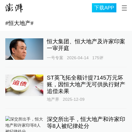
下载APP
#
恒大地产
#
恒大集团、恒大地产及许家印案
一审开庭
一号专案
2026-04-14
175
评
ST英飞拓全额计提7145万元坏
账，因恒大地产无可供执行财产
追偿未果
地产界
2025-12-09
深交所出手，恒大地产和许家印
等8人被纪律处分