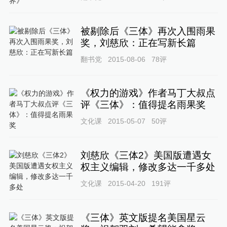
被剔除后《三体》再次入围雨果
奖，刘慈欣：正在写新长篇
翻书党
2015-08-06
78
评
《权力的游戏》作者马丁大叔点
评《三体》：值得提名雨果奖
文化课
2015-05-07
50
评
刘慈欣《三体2》美国版遭遇女
权主义编辑，修改多达一千多处
文化课
2015-04-20
191
评
《三体》英文版提名美国星云