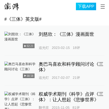
下载APP
#
《三体》英文版
#
刘慈欣：《三体》漫画面世
02:21
追光灯
2023-02-15
18
评
奥巴马喜欢和科学顾问讨论《三
体》
00:58
追光灯
2017-02-07
21
评
权威学术期刊《科学》点评《三
体》：让人想起《悲惨世界》
翻书党
2015-11-05
81
评