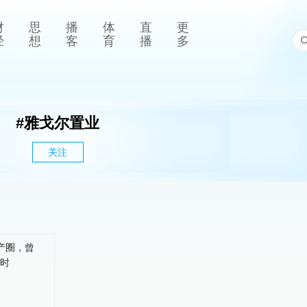
财
思
播
体
直
更
经
想
客
育
播
多
#
雅戈尔置业
关注