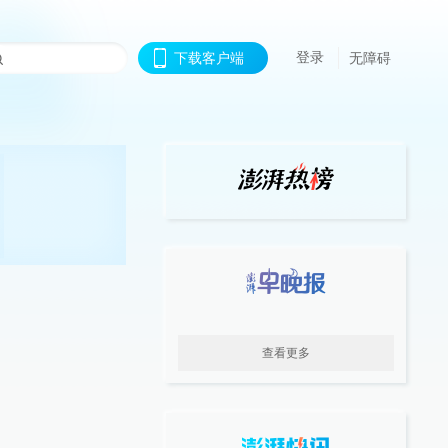
登录
下载客户端
无障碍
查看更多