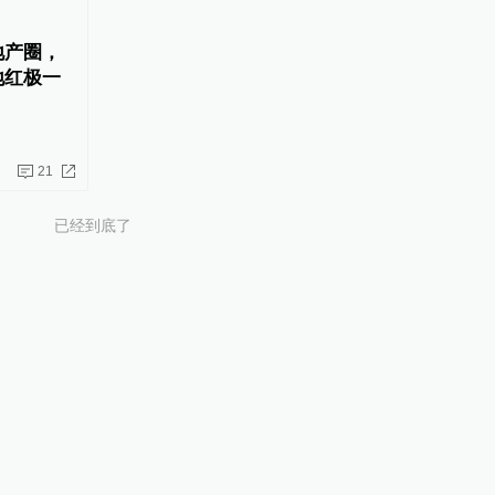
地产圈，
地红极一
21
已经到底了