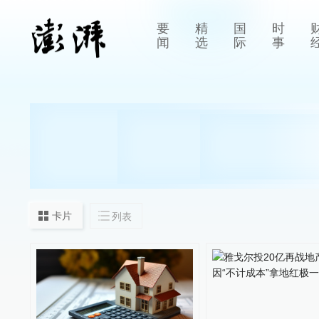
要
精
国
时
闻
选
际
事
卡片
列表