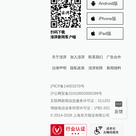
Android版
iPhone版
扫码下载
iPad版
澎湃新闻客户端
关于澎湃
加入澎湃
联系我们
广告合作
法律声明
隐私政策
澎湃矩阵
新闻报料
报料热线: 021-962866
澎湃新闻微博
沪ICP备14003370号
报料邮箱: news@thepaper.cn
澎湃新闻公众号
沪公网安备31010602000299号
澎湃新闻抖音号
互联网新闻信息服务许可证：31120170006
派生万物开放平台
增值电信业务经营许可证：沪B2-2017116
反馈
© 2014-
2026
上海东方报业有限公司
IP SHANGHAI
SIXTH TONE