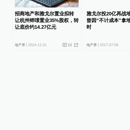
招商地产和雅戈尔置业拟转
雅戈尔投20亿再战
让杭州铧璟置业35%股权，转
曾因“不计成本”拿
让底价约14.27亿元
时
地产界
2024-12-31
12
地产界
2017-07-06