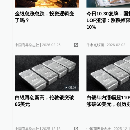
金银忽涨忽跌，投资逻辑变
今日10:30复牌，
了吗？
LOF澄清：涨跌幅
10%
中国商界杂志社
2026-02-25
牛市点线面
2026-02-02
00:08
白银再创新高，伦敦银突破
白银年内涨幅超11
65美元
涨破60美元，创历
中国商界杂志社
2025-12-18
中国商界杂志社
2025-12-