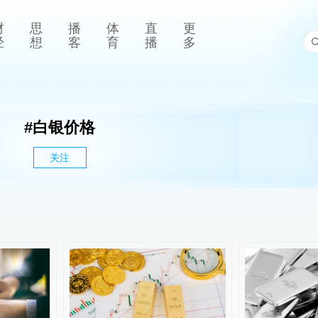
财
思
播
体
直
更
经
想
客
育
播
多
#
白银价格
关注