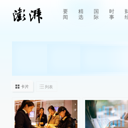
要
精
国
时
闻
选
际
事
卡片
列表