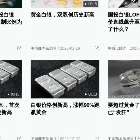
00:15
国投白银
黄金白银，双双创历史新高
国投白银LO
限制比例为
价直线飙升至
了什么？
中国商界杂志社
2026-01-19
牛市点线面
2025-
00:10
00:13
0%，首次
白银价格创新高，涨幅90%跑
要超过黄金了
史新高
赢黄金
已“发狂”
11
中国商界杂志社
2025-12-02
中国商界杂志社
2