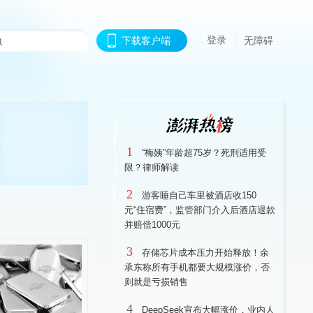
登录
下载客户端
无障碍
1
“梅姨”年龄超75岁？死刑适用受
限？律师解读
2
游客睡自己车里被酒店收150
元“住宿费”，监管部门介入后酒店退款
并赔偿1000元
3
存储芯片成本压力开始释放！余
承东称所有手机都要大规模涨价，否
则就是亏损销售
4
DeepSeek宣布大幅涨价，业内人