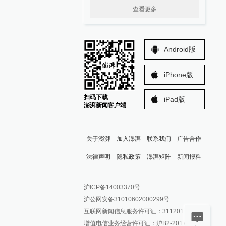
查看更多
Android版
iPhone版
扫码下载
iPad版
澎湃新闻客户端
关于澎湃
加入澎湃
联系我们
广告合作
法律声明
隐私政策
澎湃矩阵
新闻报料
报料热线: 021-962866
澎湃新闻微博
沪ICP备14003370号
报料邮箱: news@thepaper.cn
澎湃新闻公众号
沪公网安备31010602000299号
澎湃新闻抖音号
互联网新闻信息服务许可证：31120170006
派生万物开放平台
增值电信业务经营许可证：沪B2-2017116