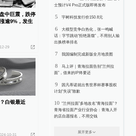
士预计V4 Pro正式版即将发布
F盘中巨震，跌停
5
宇树科技发行价150.8元
涨逾9%，发生
6
大模型竞争白热化，张一鸣喊
话：字节跳动“拒绝蒸馏”，不用别人输
出换榜单排名
12-29
7
我国编制完成新版全月地质图
8
马上评｜青海拉面告别“兰州拉
面”，借来的IP终要还
9
因凡蒂诺就出售世界杯赛事股权
计划“失误”致歉
？白银最近
10
“兰州拉面”多地改名“青海拉面”？
青海省拉面产业行业协会：青海人开
的店自愿报名，不用交钱
展开更多
024-10-31